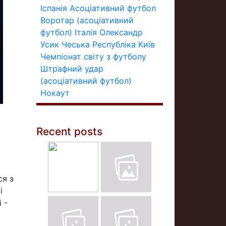
Іспанія
Асоціативний футбол
Воротар (асоціативний
футбол)
Італія
Олександр
Усик
Чеська Республіка
Київ
Чемпіонат світу з футболу
Штрафний удар
(асоціативний футбол)
Нокаут
Recent posts
ся з
і
 -