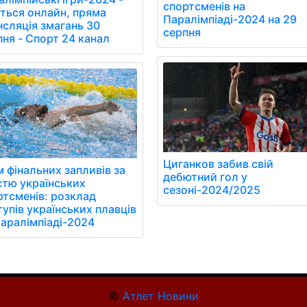
спортсменів на
іться онлайн, пряма
Паралімпіаді-2024 на 29
нсляція змагань 30
серпня
пня - Спорт 24 канал
Циганков забив свій
м фінальних запливів за
дебютний гол у
стю українських
сезоні-2024/2025
ртсменів: розклад
упів українських плавців
Паралімпіаді-2024
©
Атлет Новини