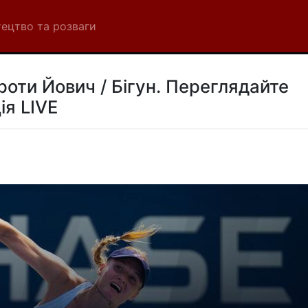
ецтво та розваги
оти Йович / Бігун. Переглядайте
ія LIVE