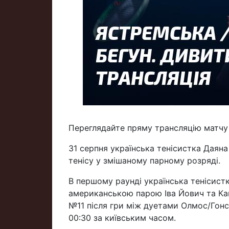
Переглядайте пряму трансляцію матчу
31 серпня українська тенісистка Даян
тенісу у змішаному парному розряді.
В першому раунді українська тенісист
американською парою Іва Йович та Кай
№11 після гри між дуетами Олмос/Гонса
00:30 за київським часом.