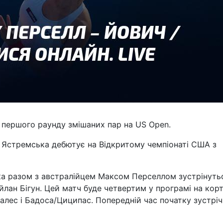
 першого раунду змішаних пар на US Open.
а Ястремська дебютує на Відкритому чемпіонаті США з
ка разом з австралійцем Максом Перселлом зустрінуть
лан Бігун. Цей матч буде четвертим у програмі на корт
лес і Бадоса/Циципас. Попередній час початку зустрічі