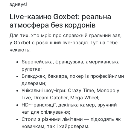
здивує!
Live-казино Goxbet: реальна
атмосфера без кордонів
Для тих, хто мріє про справжній гральний зал,
у Goxbet є розкішний live-розділ. Тут на тебе
чекають:
Європейська, французька, американська
рулетка;
Блекджек, баккара, покер із професійними
дилерами;
Унікальні шоу-ігри: Crazy Time, Monopoly
Live, Dream Catcher, Mega Wheel;
HD-трансляції, декілька камер, зручний
чат для спілкування;
Столи з різними лімітами — підходять як
новачкам, так і хайролерам.