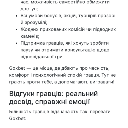
час, можливість самостійно обмежити
доступ;
Всі умови бонусів, акцій, турнірів прозорі
й зрозумілі;
Жодних прихованих комісій чи підводних
каменів;
Підтримка гравців, які хочуть зробити
паузу чи отримати консультацію щодо
відповідальної гри.
Goxbet — це місце, де дбають про чесність,
комфорт і психологічний спокій гравця. Тут не
грають проти тебе, а допомагають вигравати!
Відгуки гравців: реальний
досвід, справжні емоції
Більшість гравців відзначають такі переваги
Goxbet: