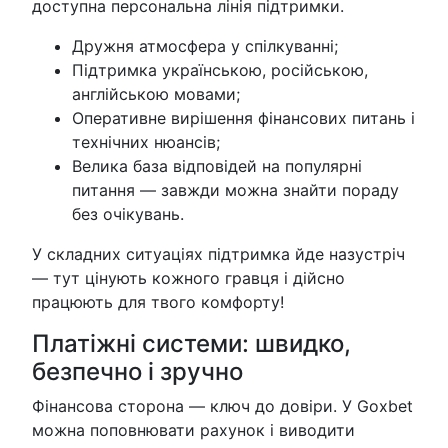
доступна персональна лінія підтримки.
Дружня атмосфера у спілкуванні;
Підтримка українською, російською,
англійською мовами;
Оперативне вирішення фінансових питань і
технічних нюансів;
Велика база відповідей на популярні
питання — завжди можна знайти пораду
без очікувань.
У складних ситуаціях підтримка йде назустріч
— тут цінують кожного гравця і дійсно
працюють для твого комфорту!
Платіжні системи: швидко,
безпечно і зручно
Фінансова сторона — ключ до довіри. У Goxbet
можна поповнювати рахунок і виводити