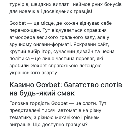
турнірів, швидких виплат і неймовірних бонусів
для новачків і досвідчених гравців!
Goxbet — це місце, де кожен відчуває себе
переможцем. Тут відчувається справжня
атмосфера великого грального залу, але у
зручному онлайн-форматі. Яскравий сайт,
крутий вибір ігор, сучасний дизайн та чесна
політика – це лише частина переваг, які
зробили Goxbet справжньою легендою
українського азарту.
Казино Goxbet: багатство слотів
на будь-який смак
Головна гордість Goxbet — це слоти. Тут
представлені тисячі автоматів на різну
тематику, з різною механікою і рівнем
виграшів. Що доступно гравцям?