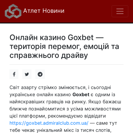
Атлет Новини
Онлайн казино Goxbet —
територія перемог, емоцій та
справжнього драйву
Світ азарту стрімко змінюється, і сьогодні
українське онлайн казино
Goxbet
є одним із
найяскравіших гравців на ринку. Якщо бажаєш
ближче познайомитися з усіма можливостями
цієї платформи, рекомендуємо відвідати
https://goxbet.admiralclub.com.ua/
— саме тут
тебе чекає унікальний мікс із тисяч слотів,