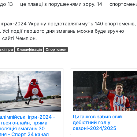
 до 13 -- це плавці з порушеннями зору. 14 -- спортсмен
іграх-2024 Україну представлятимуть 140 спортсменів, 
. Усі події першого дня змагань можна буде зручно
 сайті Чемпіон.
кі ігри
Класифікація
Спортсмен
Циганков забив свій
лімпійські ігри-2024 -
дебютний гол у
іться онлайн, пряма
сезоні-2024/2025
нсляція змагань 30
пня - Спорт 24 канал