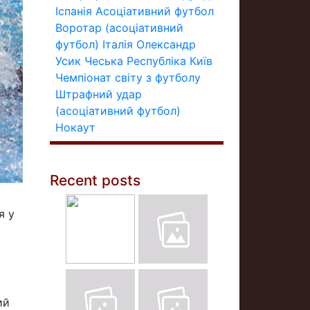
Іспанія
Асоціативний футбол
Воротар (асоціативний
футбол)
Італія
Олександр
Усик
Чеська Республіка
Київ
Чемпіонат світу з футболу
Штрафний удар
(асоціативний футбол)
Нокаут
Recent posts
я у
ий