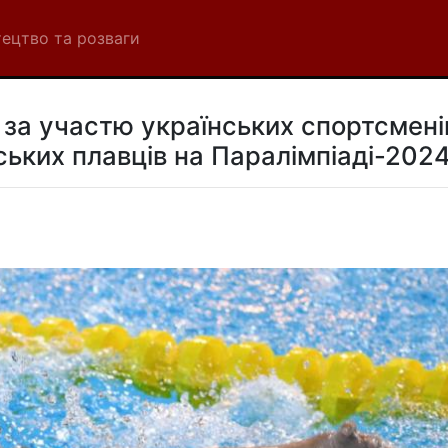
ецтво та розваги
в за участю українських спортсмені
ських плавців на Паралімпіаді-202