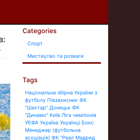
Categories
в:
Спорт
4
Мистецтво та розваги
Tags
Національна збірна України з
футболу
Півзахисник
ФК
"Шахтар" Донецьк
ФК
"Динамо" Київ
Ліга чемпіонів
УЄФА
Україна
Українці
Бокс
Менеджер (футбольна
асоціація)
ФК "Реал Мадрид