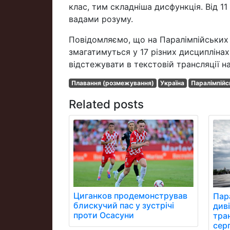
клас, тим складніша дисфункція. Від 11
вадами розуму.
Повідомляємо, що на Паралімпійських 
змагатимуться у 17 різних дисциплінах
відстежувати в текстовій трансляції на
Плавання (розмежування)
Україна
Паралімпійсь
Related posts
Циганков продемонстрував
Пара
блискучий пас у зустрічі
див
проти Осасуни
тра
сер