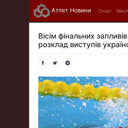
Атлет Новини
Спорт
Мист
Вісім фінальних запливі
розклад виступів україн