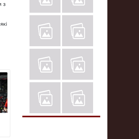
и з
які