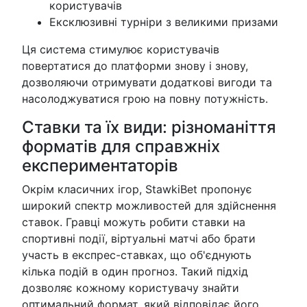
користувачів
Ексклюзивні турніри з великими призами
Ця система стимулює користувачів
повертатися до платформи знову і знову,
дозволяючи отримувати додаткові вигоди та
насолоджуватися грою на повну потужність.
Ставки та їх види: різноманіття
форматів для справжніх
експериментаторів
Окрім класичних ігор, StawkiBet пропонує
широкий спектр можливостей для здійснення
ставок. Гравці можуть робити ставки на
спортивні події, віртуальні матчі або брати
участь в експрес-ставках, що об'єднують
кілька подій в один прогноз. Такий підхід
дозволяє кожному користувачу знайти
оптимальний формат, який відповідає його