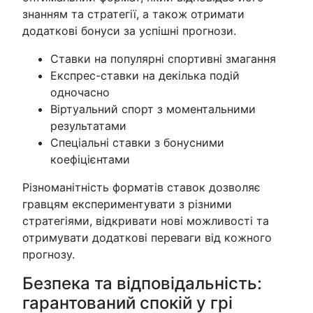
знанням та стратегії, а також отримати
додаткові бонуси за успішні прогнози.
Ставки на популярні спортивні змагання
Експрес-ставки на декілька подій
одночасно
Віртуальний спорт з моментальними
результатами
Спеціальні ставки з бонусними
коефіцієнтами
Різноманітність форматів ставок дозволяє
гравцям експериментувати з різними
стратегіями, відкривати нові можливості та
отримувати додаткові переваги від кожного
прогнозу.
Безпека та відповідальність:
гарантований спокій у грі