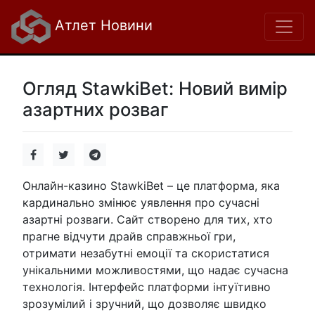
Атлет Новини
Огляд StawkiBet: Новий вимір
азартних розваг
Онлайн-казино StawkiBet – це платформа, яка
кардинально змінює уявлення про сучасні
азартні розваги. Сайт створено для тих, хто
прагне відчути драйв справжньої гри,
отримати незабутні емоції та скористатися
унікальними можливостями, що надає сучасна
технологія. Інтерфейс платформи інтуїтивно
зрозумілий і зручний, що дозволяє швидко