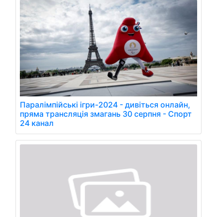
Паралімпійські ігри-2024 - дивіться онлайн,
пряма трансляція змагань 30 серпня - Спорт
24 канал