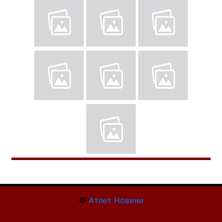
©
Атлет Новини