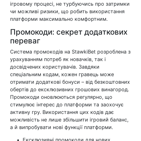
ігровому процесі, не турбуючись про затримки
чи можливі ризики, що робить використання
платформи максимально комфортним.
Промокоди: секрет додаткових
переваг
Система промокодів на StawkiBet розроблена з
урахуванням потреб як новачків, так і
досвідчених користувачів. Завдяки
спеціальним кодам, кожен гравець може
отримати додаткові бонуси – від безкоштовних
обертів до ексклюзивних грошових винагород.
Промокоди оновлюються регулярно, що
стимулює інтерес до платформи та заохочує
активну гру. Використання цих кодів дає
можливість не лише збільшити ігровий баланс,
а й випробувати нові функції платформи.
Ексклюзивні промокоди для нових