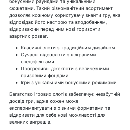
бонусними раундами та унікальними
сюжетами. Такий різноманітний асортимент
дозволяє кожному користувачу знайти гру, яка
відповідає його настрою та вподобанням,
відкриваючи перед ним нові горизонти
азартних розваг.
Класичні слоти з традиційним дизайном
Сучасні відеослоти з яскравими
спецефектами
Прогресивні джекпоти з величезними
призовими фондами
Ігри з унікальними бонусними режимами
Багатство ігрових слотів забезпечує незабутній
досвід гри, адже кожен може
експериментувати з різними форматами та
відкривати для себе нові можливості для
великих виграшів.