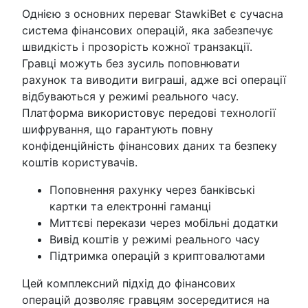
Однією з основних переваг StawkiBet є сучасна
система фінансових операцій, яка забезпечує
швидкість і прозорість кожної транзакції.
Гравці можуть без зусиль поповнювати
рахунок та виводити виграші, адже всі операції
відбуваються у режимі реального часу.
Платформа використовує передові технології
шифрування, що гарантують повну
конфіденційність фінансових даних та безпеку
коштів користувачів.
Поповнення рахунку через банківські
картки та електронні гаманці
Миттєві перекази через мобільні додатки
Вивід коштів у режимі реального часу
Підтримка операцій з криптовалютами
Цей комплексний підхід до фінансових
операцій дозволяє гравцям зосередитися на