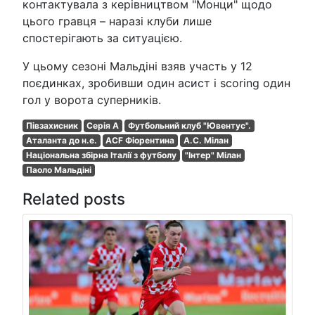
контактувала з керівництвом "Монци" щодо
цього гравця – наразі клуби лише
спостерігають за ситуацією.
У цьому сезоні Мальдіні взяв участь у 12
поєдинках, зробивши один асист і scoring один
гол у ворота суперників.
Півзахисник
Серія A
Футбольний клуб "Ювентус".
Аталанта до н.е.
ACF Фіорентина
A.C. Мілан
Національна збірна Італії з футболу
"Інтер" Мілан
Паоло Мальдіні
Related posts