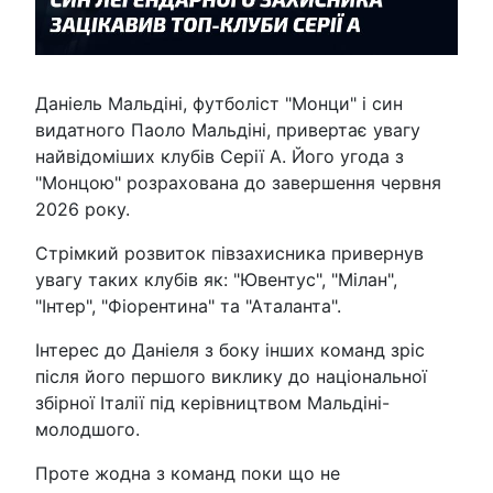
Даніель Мальдіні, футболіст "Монци" і син
видатного Паоло Мальдіні, привертає увагу
найвідоміших клубів Серії А. Його угода з
"Монцою" розрахована до завершення червня
2026 року.
Стрімкий розвиток півзахисника привернув
увагу таких клубів як: "Ювентус", "Мілан",
"Інтер", "Фіорентина" та "Аталанта".
Інтерес до Даніеля з боку інших команд зріс
після його першого виклику до національної
збірної Італії під керівництвом Мальдіні-
молодшого.
Проте жодна з команд поки що не