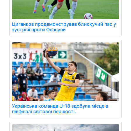
Циганков продемонстрував блискучий пас у
зустрічі проти Осасуни
Українська команда U-18 здобула місце в
півфіналі світової першості.