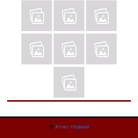
©
Атлет Новини