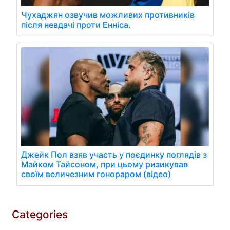
Чухаджян озвучив можливих противників
після невдачі проти Енніса.
Джейк Пол взяв участь у поєдинку поглядів з
Майком Тайсоном, при цьому ризикував
своїм величезним гонораром (відео)
Categories