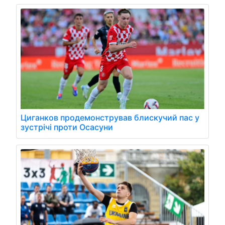
Циганков продемонстрував блискучий пас у
зустрічі проти Осасуни