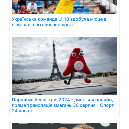
Українська команда U-18 здобула місце в
півфіналі світової першості.
Паралімпійські ігри-2024 - дивіться онлайн,
пряма трансляція змагань 30 серпня - Спорт
24 канал