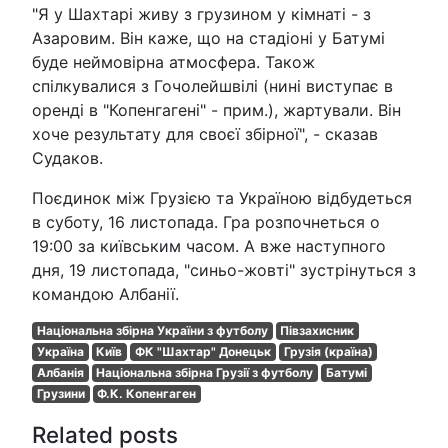
"Я у Шахтарі живу з грузином у кімнаті - з
Азаровим. Він каже, що на стадіоні у Батумі
буде неймовірна атмосфера. Також
спілкувалися з Гочолейшвілі (нині виступає в
оренді в "Копенгагені" - прим.), жартували. Він
хоче результату для своєї збірної", - сказав
Судаков.
Поєдинок між Грузією та Україною відбудеться
в суботу, 16 листопада. Гра розпочнеться о
19:00 за київським часом. А вже наступного
дня, 19 листопада, "синьо-жовті" зустрінуться з
командою Албанії.
Національна збірна України з футболу
Півзахисник
Україна
Київ
ФК "Шахтар" Донецьк
Грузія (країна)
Албанія
Національна збірна Грузії з футболу
Батумі
Грузини
Ф.К. Копенгаген
Related posts