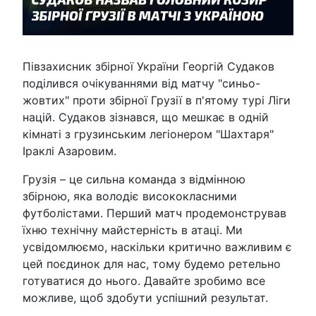
Півзахисник збірної України Георгій Судаков
поділився очікуваннями від матчу "синьо-
жовтих" проти збірної Грузії в п'ятому турі Ліги
націй. Судаков зізнався, що мешкає в одній
кімнаті з грузинським легіонером "Шахтаря"
Іраклі Азаровим.
Грузія – це сильна команда з відмінною
збірною, яка володіє висококласними
футболістами. Перший матч продемонстрував
їхню технічну майстерність в атаці. Ми
усвідомлюємо, наскільки критично важливим є
цей поєдинок для нас, тому будемо ретельно
готуватися до нього. Давайте зробимо все
можливе, щоб здобути успішний результат.