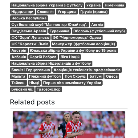
Національна збірна України з футболу
Україна
Німеччина
Нідерланди
Словенія
Угорщина
Грузія (країна)
Чеська Республіка
Футбольний клуб "Манчестер Юнайтед".
Англія
Саудівська Аравія
Туреччина
Оболонь (футбольний клуб)
ФК "Зоря" Луганськ
ФК "Чорноморець" Одеса
ФК "Карпати" Львів
Менеджер (футбольна асоціація)
Австрія
Юнацька збірна України з футболу до 19 років
Албанія
Сергій Ребров
Ліга Націй
Національна збірна Нідерландів з футболу
Боснія і Герцеговина
Асоціація тенісистів-професіоналів
Мальта
Пляжний футбол
Пол Скоулз
Батумі
Одеса
Тайсон.
Німці
Перша ліга чемпіонату України
Буковий ліс
Трабзонспор
Related posts