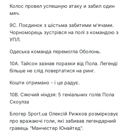
Колос провел успешную атаку и забил один
мяч.
9C. Поєдинок з шістьма забитими м'ячами.
Чорноморець зустрівся на полі з командою з
УПЛ.
Одеська команда перемогла Оболонь.
10A. Тайсон зазнав поразки від Пола. Легенді
більше не слід повертатися на ринг.
Кошти отримано - і це радує.
10B. Сяючий ніндзя: 5 геніальних голів Пола
Скоулза
Блогер Sport.ua Олексій Рижков розмірковує
про вражаючі голи, які забивав легендарний
гравець "Манчестер Юнайтед".