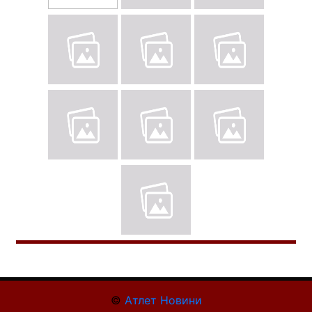
©
Атлет Новини