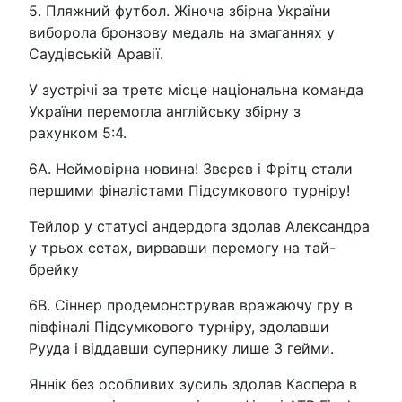
5. Пляжний футбол. Жіноча збірна України
виборола бронзову медаль на змаганнях у
Саудівській Аравії.
У зустрічі за третє місце національна команда
України перемогла англійську збірну з
рахунком 5:4.
6A. Неймовірна новина! Звєрєв і Фрітц стали
першими фіналістами Підсумкового турніру!
Тейлор у статусі андердога здолав Александра
у трьох сетах, вирвавши перемогу на тай-
брейку
6B. Сіннер продемонстрував вражаючу гру в
півфіналі Підсумкового турніру, здолавши
Рууда і віддавши супернику лише 3 гейми.
Яннік без особливих зусиль здолав Каспера в