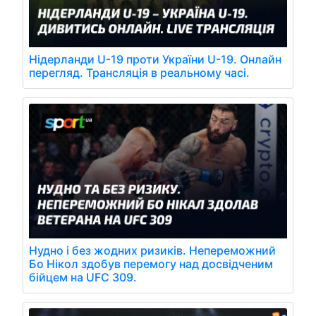
Нідерланди U-19 проти України U-19. Онлайн
перегляд. Трансляція в реальному часі.
Нудно і без жодних ризиків. Непереможний
Бо Нікол здобув перемогу над досвідченим
бійцем на UFC 309.