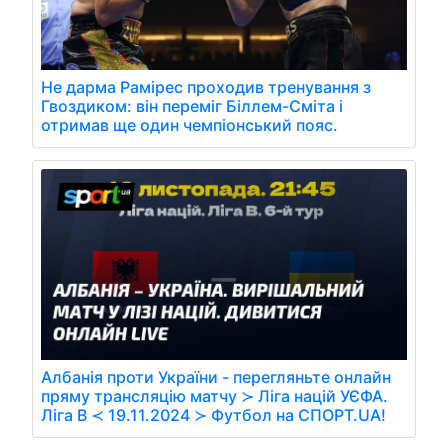
Не дарма Рамірес проходив тренування з
Гвоздиком: він переміг Біллем-Сміта і
отримав ще один чемпіонський пояс.
Албанія проти України - перегляньте онлайн
пряму трансляцію матчу ≻ Ліга націй УЄФА.
Ліга B ≺ 19.11.2024 ≻ Футбол на СПОРТ.UA!