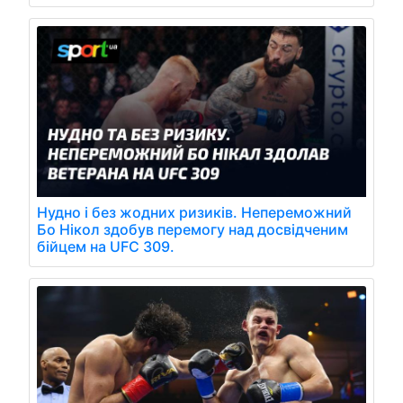
Нудно і без жодних ризиків. Непереможний
Бо Нікол здобув перемогу над досвідченим
бійцем на UFC 309.