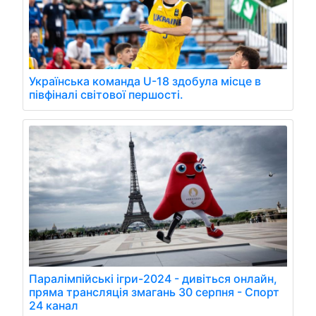
Українська команда U-18 здобула місце в
півфіналі світової першості.
Паралімпійські ігри-2024 - дивіться онлайн,
пряма трансляція змагань 30 серпня - Спорт
24 канал