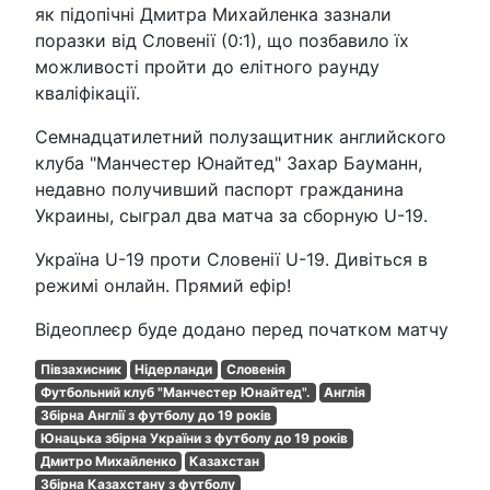
як підопічні Дмитра Михайленка зазнали
поразки від Словенії (0:1), що позбавило їх
можливості пройти до елітного раунду
кваліфікації.
Семнадцатилетний полузащитник английского
клуба "Манчестер Юнайтед" Захар Бауманн,
недавно получивший паспорт гражданина
Украины, сыграл два матча за сборную U-19.
Україна U-19 проти Словенії U-19. Дивіться в
режимі онлайн. Прямий ефір!
Відеоплеєр буде додано перед початком матчу
Півзахисник
Нідерланди
Словенія
Футбольний клуб "Манчестер Юнайтед".
Англія
Збірна Англії з футболу до 19 років
Юнацька збірна України з футболу до 19 років
Дмитро Михайленко
Казахстан
Збірна Казахстану з футболу