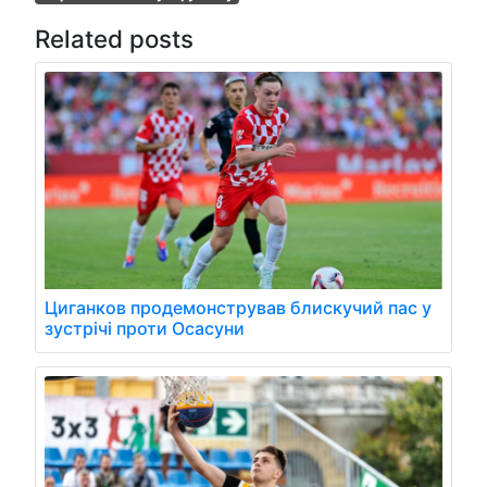
Related posts
Циганков продемонстрував блискучий пас у
зустрічі проти Осасуни