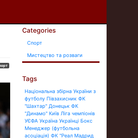
Categories
Спорт
Мистецтво та розваги
порт
Tags
Національна збірна України з
футболу
Півзахисник
ФК
"Шахтар" Донецьк
ФК
"Динамо" Київ
Ліга чемпіонів
УЄФА
Україна
Українці
Бокс
Менеджер (футбольна
асоціація)
ФК "Реал Мадрид