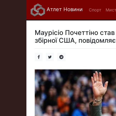
Атлет Новини
Спорт
Мист
Маурісіо Почеттіно став
збірної США, повідомляє