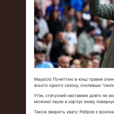
Маурісіо Почеттіно в кінці травня опин
всього одного сезону, очоливши "синіх
Утім, статусний наставник довго не за
місячної паузи в кар'єрі знову поверну
Також зверніть увагу: Ребров з ірон