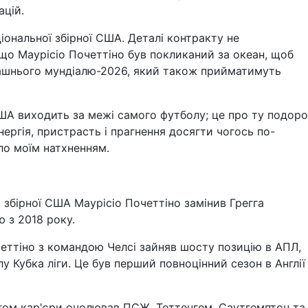
ацій.
іональної збірної США. Деталі контракту не
що Маурісіо Почеттіно був покликаний за океан, щоб
машнього мундіалю-2026, який також прийматимуть
ША виходить за межі самого футболу; це про ту подоро
нергія, пристрасть і прагнення досягти чогось по-
ло моїм натхненням.
 збірної США Маурісіо Почеттіно замінив Грегга
 з 2018 року.
четтіно з командою Челсі зайняв шосту позицію в АПЛ,
алу Кубка ліги. Це був перший повноцінний сезон в Англії
гом кар'єри очолював ПСЖ, Тоттенгем, Саутгемптон та