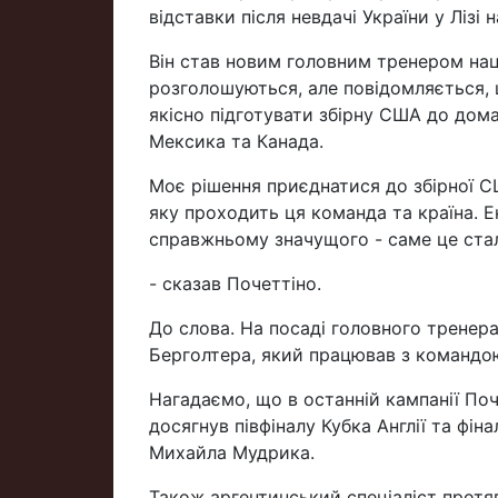
відставки після невдачі України у Лізі н
Він став новим головним тренером нац
розголошуються, але повідомляється, 
якісно підготувати збірну США до до
Мексика та Канада.
Моє рішення приєднатися до збірної С
яку проходить ця команда та країна. Е
справжньому значущого - саме це ста
- сказав Почеттіно.
До слова. На посаді головного тренера
Берголтера, який працював з командою
Нагадаємо, що в останній кампанії По
досягнув півфіналу Кубка Англії та фін
Михайла Мудрика.
Також аргентинський спеціаліст протя