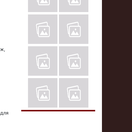
ж,
 для