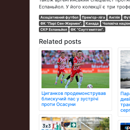
Еспаньйол. У його колекції є три трофе
Асоціативний футбол
Прем'єр-ліга
Англія
Фут
ФК "Парі Сен-Жермен".
Канада
Чоловіча націо
СКР Еспаньйол
ФК "Саутгемптон".
Related posts
Циганков продемонстрував
Пара
блискучий пас у зустрічі
див
проти Осасуни
тра
сер