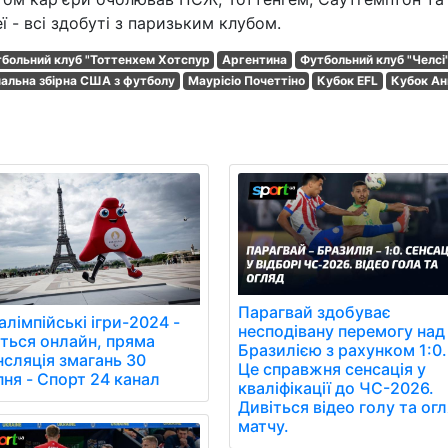
ї - всі здобуті з паризьким клубом.
больний клуб "Тоттенхем Хотспур
Аргентина
Футбольний клуб "Челсі"
нальна збірна США з футболу
Маурісіо Почеттіно
Кубок EFL
Кубок Анг
Парагвай здобуває
лімпійські ігри-2024 -
несподівану перемогу над
іться онлайн, пряма
Бразилією з рахунком 1:0.
нсляція змагань 30
Це справжня сенсація у
пня - Спорт 24 канал
кваліфікації до ЧС-2026.
Дивіться відео голу та ог
матчу.