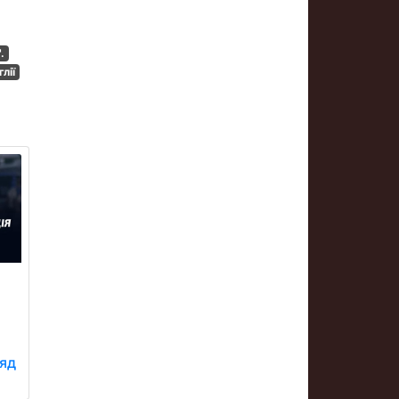
.
лії
ляд