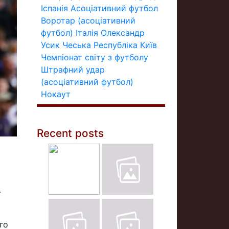
Іспанія
Асоціативний футбол
Воротар (асоціативний
футбол)
Італія
Олександр
Усик
Чеська Республіка
Київ
Чемпіонат світу з футболу
Штрафний удар
(асоціативний футбол)
Нокаут
Recent posts
-
го