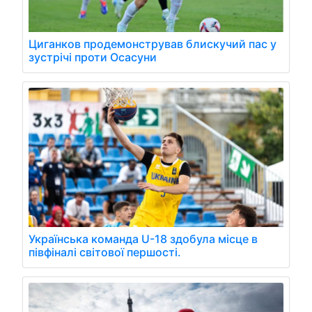
Циганков продемонстрував блискучий пас у
зустрічі проти Осасуни
Українська команда U-18 здобула місце в
півфіналі світової першості.