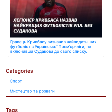
Гравець Кривбасу визначив найвидатніших
футболістів Української Прем'єр-ліги, не
включивши Судакова до свого списку.
Categories
Спорт
Мистецтво та розваги
Tags