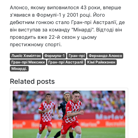
Алонсо, якому виповнилося 43 роки, вперше
з'явився в Формулі-1 у 2001 році. Його
дебютним гонкою стало Гран-прі Австралії, де
він виступав за команду "Мінарді". Відтоді він
проводить вже 22-й сезон у цьому
престижному спорті.
Льюїс Хемілтон
Формула-1
Гран-прі
Фернандо Алонсо
Гран-прі Мексики
Гран-прі Австралії
Кімі Райкконен
Мінарді.
Related posts