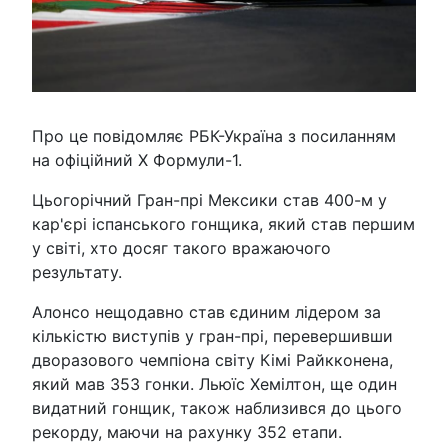
Про це повідомляє РБК-Україна з посиланням
на офіційний X Формули-1.
Цьогорічний Гран-прі Мексики став 400-м у
кар'єрі іспанського гонщика, який став першим
у світі, хто досяг такого вражаючого
результату.
Алонсо нещодавно став єдиним лідером за
кількістю виступів у гран-прі, перевершивши
дворазового чемпіона світу Кімі Райкконена,
який мав 353 гонки. Льюїс Хемілтон, ще один
видатний гонщик, також наблизився до цього
рекорду, маючи на рахунку 352 етапи.