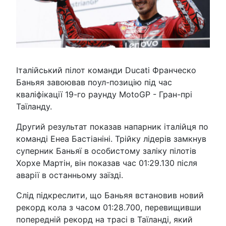
Італійський пілот команди Ducati Франческо
Баньяя завоював поул-позицію під час
кваліфікації 19-го раунду MotoGP - Гран-прі
Таїланду.
Другий результат показав напарник італійця по
команді Енеа Бастіаніні. Трійку лідерів замкнув
суперник Баньяї в особистому заліку пілотів
Хорхе Мартін, він показав час 01:29.130 після
аварії в останньому заїзді.
Слід підкреслити, що Баньяя встановив новий
рекорд кола з часом 01:28.700, перевищивши
попередній рекорд на трасі в Таїланді, який