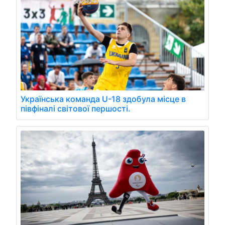
Українська команда U-18 здобула місце в
півфіналі світової першості.