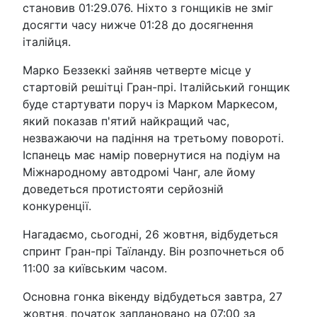
становив 01:29.076. Ніхто з гонщиків не зміг
досягти часу нижче 01:28 до досягнення
італійця.
Марко Беззеккі зайняв четверте місце у
стартовій решітці Гран-прі. Італійський гонщик
буде стартувати поруч із Марком Маркесом,
який показав п'ятий найкращий час,
незважаючи на падіння на третьому повороті.
Іспанець має намір повернутися на подіум на
Міжнародному автодромі Чанг, але йому
доведеться протистояти серйозній
конкуренції.
Нагадаємо, сьогодні, 26 жовтня, відбудеться
спринт Гран-прі Таїланду. Він розпочнеться об
11:00 за київським часом.
Основна гонка вікенду відбудеться завтра, 27
жовтня, початок заплановано на 07:00 за