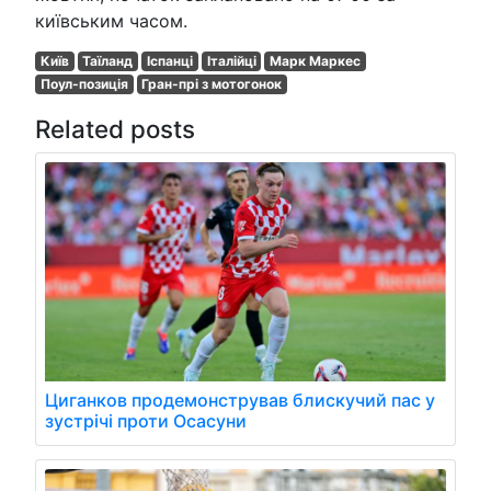
київським часом.
Київ
Таїланд
Іспанці
Італійці
Марк Маркес
Поул-позиція
Гран-прі з мотогонок
Related posts
Циганков продемонстрував блискучий пас у
зустрічі проти Осасуни