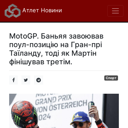
Атлет Новини
MotoGP. Баньяя завоював
поул-позицію на Гран-прі
Таїланду, тоді як Мартін
фінішував третім.
Спорт