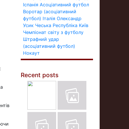
Іспанія
Асоціативний футбол
Воротар (асоціативний
футбол)
Італія
Олександр
Усик
Чеська Республіка
Київ
Чемпіонат світу з футболу
Штрафний удар
(асоціативний футбол)
Нокаут
х
Recent posts
ва
нтів
аючи