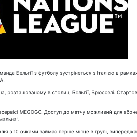
манда Бельгії з футболу зустрінеться з Італією в рамка
А.
а, розташованому в столиці Бельгії, Брюсселі. Старто
асервісі MEGOGO. Доступ до матчу можливий для абоне
мальна".
алія з 10 очками займає перше місце в групі, випередж