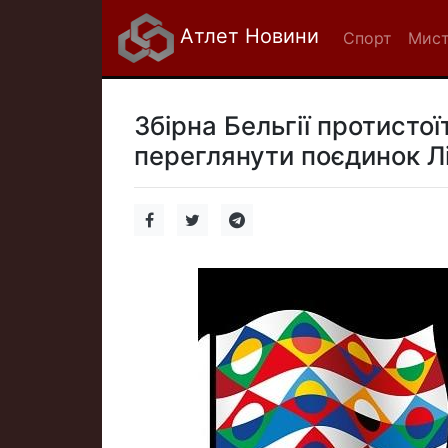
Атлет Новини
Спорт
Мист
Збірна Бельгії протистоїт
переглянути поєдинок Лі