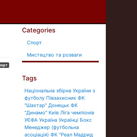
Categories
Спорт
Мистецтво та розваги
порт
Tags
Національна збірна України з
футболу
Півзахисник
ФК
"Шахтар" Донецьк
ФК
"Динамо" Київ
Ліга чемпіонів
УЄФА
Україна
Українці
Бокс
Менеджер (футбольна
асоціація)
ФК "Реал Мадрид