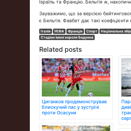
Ізраїль та Францію. Бельгія ж, накопич
Зауважимо, що за версією бейтингово
є Бельгія. Фавбет дає такі коефіцієнти 
Італія
УЄФА
Франція
Спорт
Національна збір
Стадіон імені короля Бодуена
Related posts
Циганков продемонстрував
Пара
блискучий пас у зустрічі
див
проти Осасуни
тра
сер