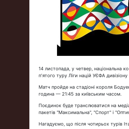
14 листопада, у четвер, національна ко
п'ятого туру Ліги націй УЄФА дивізіону 
Матч пройде на стадіоні короля Бодуен
година — 21:45 за київським часом.
Поєдинок буде транслюватися на меді
пакетів "Максимальна", "Спорт" і "Опти
Нагадуємо, що після чотирьох турів Іт