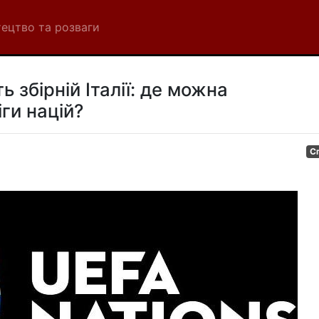
ецтво та розваги
ь збірній Італії: де можна
ги націй?
С