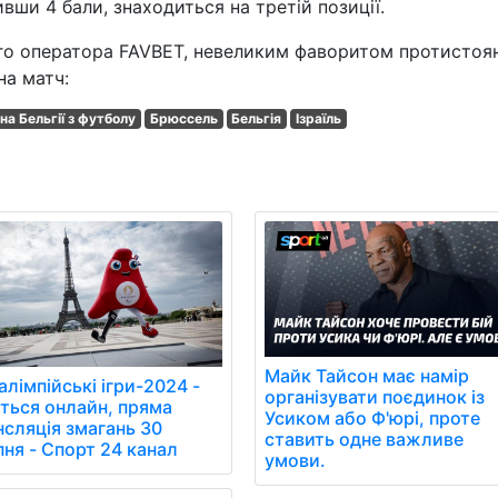
ивши 4 бали, знаходиться на третій позиції.
го оператора FAVBET, невеликим фаворитом протистоя
на матч:
на Бельгії з футболу
Брюссель
Бельгія
Ізраїль
Майк Тайсон має намір
лімпійські ігри-2024 -
організувати поєдинок із
іться онлайн, пряма
Усиком або Ф'юрі, проте
нсляція змагань 30
ставить одне важливе
пня - Спорт 24 канал
умови.