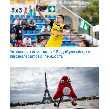
Українська команда U-18 здобула місце в
півфіналі світової першості.