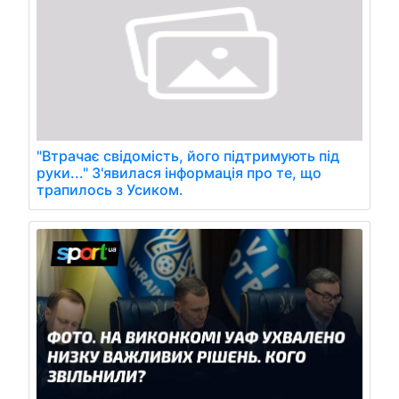
"Втрачає свідомість, його підтримують під
руки..." З'явилася інформація про те, що
трапилось з Усиком.