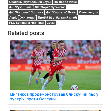
Оболонь (футбольний клуб)
НК Верес Рівне
ФК "Рух" Львів
ФК "Зоря" Луганськ
ФК "Ворскла" Полтава
ФК "Карпати" Львів
Олександрія
Львів
Житомир
Пробій (футбольний клуб)
FSC Буковина Чернівці
Суми
Related posts
Циганков продемонстрував блискучий пас у
зустрічі проти Осасуни