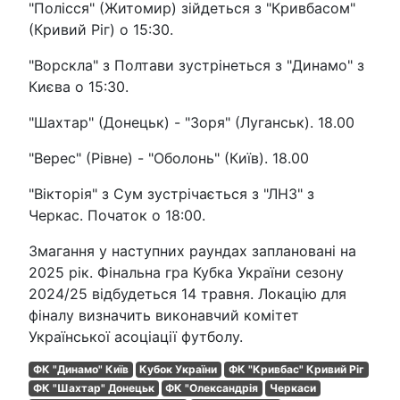
"Полісся" (Житомир) зійдеться з "Кривбасом"
(Кривий Ріг) о 15:30.
"Ворскла" з Полтави зустрінеться з "Динамо" з
Києва о 15:30.
"Шахтар" (Донецьк) - "Зоря" (Луганськ). 18.00
"Верес" (Рівне) - "Оболонь" (Київ). 18.00
"Вікторія" з Сум зустрічається з "ЛНЗ" з
Черкас. Початок о 18:00.
Змагання у наступних раундах заплановані на
2025 рік. Фінальна гра Кубка України сезону
2024/25 відбудеться 14 травня. Локацію для
фіналу визначить виконавчий комітет
Української асоціації футболу.
ФК "Динамо" Київ
Кубок України
ФК "Кривбас" Кривий Ріг
ФК "Шахтар" Донецьк
ФК "Олександрія
Черкаси