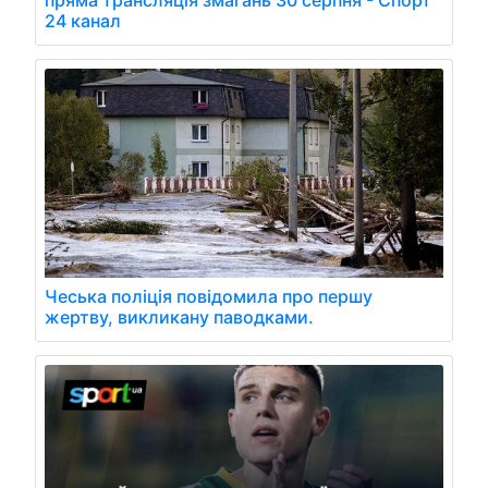
24 канал
Чеська поліція повідомила про першу
жертву, викликану паводками.