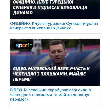
ОФІЦІЙНО. Клуб з Турецької Суперліги уклав
контракт з вихованцем Динамо.
ВІДЕО. Мілевський спробував свої сили в
челенджі з пляшками та майже досягнув
перемоги.