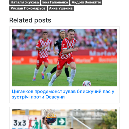
Наталія Жукова
Інна Гапоненко
Андрій Волокітін
Руслан Пономарьов
Анна Ушеніна
Related posts
Циганков продемонстрував блискучий пас у
зустрічі проти Осасуни