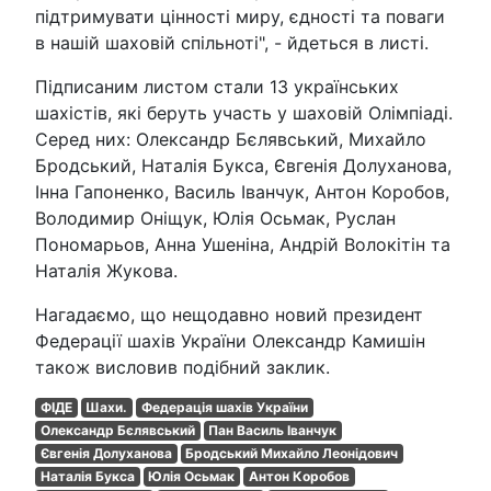
підтримувати цінності миру, єдності та поваги
в нашій шаховій спільноті", - йдеться в листі.
Підписаним листом стали 13 українських
шахістів, які беруть участь у шаховій Олімпіаді.
Серед них: Олександр Бєлявський, Михайло
Бродський, Наталія Букса, Євгенія Долуханова,
Інна Гапоненко, Василь Іванчук, Антон Коробов,
Володимир Оніщук, Юлія Осьмак, Руслан
Пономарьов, Анна Ушеніна, Андрій Волокітін та
Наталія Жукова.
Нагадаємо, що нещодавно новий президент
Федерації шахів України Олександр Камишін
також висловив подібний заклик.
ФІДЕ
Шахи.
Федерація шахів України
Олександр Бєлявський
Пан Василь Іванчук
Євгенія Долуханова
Бродський Михайло Леонідович
Наталія Букса
Юлія Осьмак
Антон Коробов