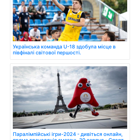
Українська команда U-18 здобула місце в
півфіналі світової першості.
Паралімпійські ігри-2024 - дивіться онлайн,
пряма трансляція змагань 30 серпня - Спорт