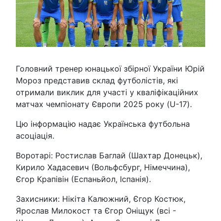
Головний тренер юнацької збірної України Юрій
Мороз представив склад футболістів, які
отримали виклик для участі у кваліфікаційних
матчах чемпіонату Європи 2025 року (U-17).
Цю інформацію надає Українська футбольна
асоціація.
Воротарі: Ростислав Баглай (Шахтар Донецьк),
Кирило Хадасевич (Вольфсбург, Німеччина),
Єгор Крапівін (Еспаньйол, Іспанія).
Захисники: Нікіта Калюжний, Єгор Костюк,
Ярослав Милокост та Єгор Оніщук (всі -