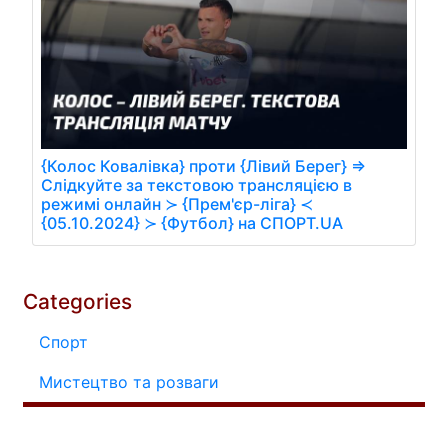
{Колос Ковалівка} проти {Лівий Берег} ⇒
Слідкуйте за текстовою трансляцією в
режимі онлайн ≻ {Прем'єр-ліга} ≺
{05.10.2024} ≻ {Футбол} на СПОРТ.UA
Categories
Спорт
Мистецтво та розваги