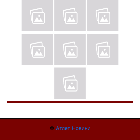
©
Атлет Новини