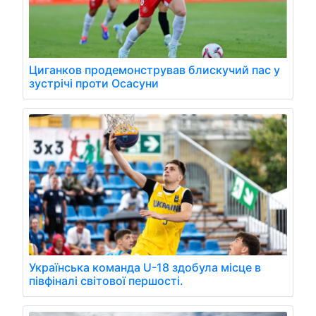
Циганков продемонстрував блискучий пас у
зустрічі проти Осасуни
Українська команда U-18 здобула місце в
півфіналі світової першості.