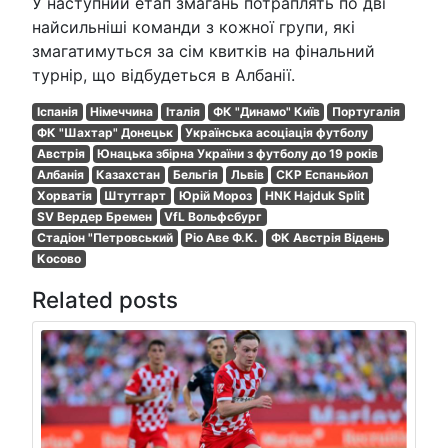
У наступний етап змагань потраплять по дві
найсильніші команди з кожної групи, які
змагатимуться за сім квитків на фінальний
турнір, що відбудеться в Албанії.
Іспанія
Німеччина
Італія
ФК "Динамо" Київ
Португалія
ФК "Шахтар" Донецьк
Українська асоціація футболу
Австрія
Юнацька збірна України з футболу до 19 років
Албанія
Казахстан
Бельгія
Львів
СКР Еспаньйол
Хорватія
Штутгарт
Юрій Мороз
HNK Hajduk Split
SV Вердер Бремен
VfL Вольфсбург
Стадіон "Петровський
Ріо Аве Ф.К.
ФК Австрія Відень
Косово
Related posts