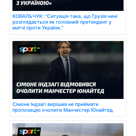
КОВАЛЬЧУК: "Ситуація така, що Грузія нині
розглядається як головний претендент у
матчі проти України."
Сімоне Індзагі вирішив не приймати
пропозицію очолити Манчестер Юнайтед.