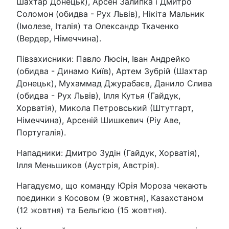
Шахтар Донецьк), Арсен Залипка і Дмитро
Соломон (обидва - Рух Львів), Нікіта Мальник
(Імолезе, Італія) та Олександр Ткаченко
(Вердер, Німеччина).
Півзахисники: Павло Люсін, Іван Андрейко
(обидва - Динамо Київ), Артем Зубрій (Шахтар
Донецьк), Мухаммад Джурабаєв, Данило Слива
(обидва - Рух Львів), Ілля Кутья (Гайдук,
Хорватія), Микола Петровський (Штутгарт,
Німеччина), Арсеній Шишкевич (Ріу Аве,
Португалія).
Нападники: Дмитро Зудін (Гайдук, Хорватія),
Ілля Меньшиков (Аустрія, Австрія).
Нагадуємо, що команду Юрія Мороза чекають
поєдинки з Косовом (9 жовтня), Казахстаном
(12 жовтня) та Бельгією (15 жовтня).