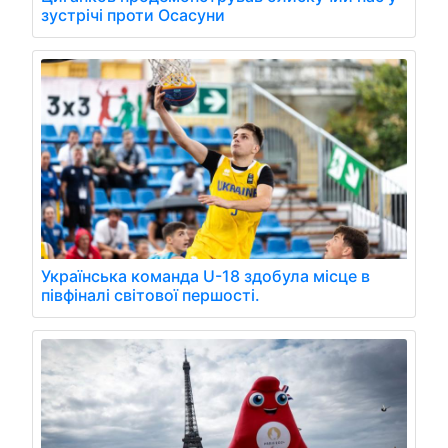
зустрічі проти Осасуни
Українська команда U-18 здобула місце в
півфіналі світової першості.