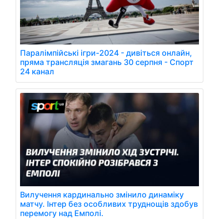
Паралімпійські ігри-2024 - дивіться онлайн,
пряма трансляція змагань 30 серпня - Спорт
24 канал
Вилучення кардинально змінило динаміку
матчу. Інтер без особливих труднощів здобув
перемогу над Емполі.