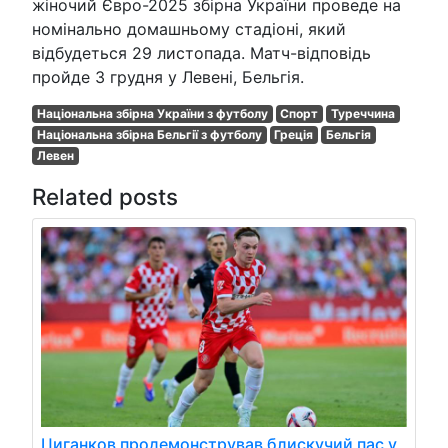
жіночий Євро-2025 збірна України проведе на
номінально домашньому стадіоні, який
відбудеться 29 листопада. Матч-відповідь
пройде 3 грудня у Левені, Бельгія.
Національна збірна України з футболу
Спорт
Туреччина
Національна збірна Бельгії з футболу
Греція
Бельгія
Левен
Related posts
Циганков продемонстрував блискучий пас у