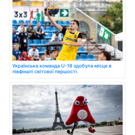
Українська команда U-18 здобула місце в
півфіналі світової першості.