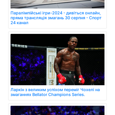
Паралімпійські ігри-2024 - дивіться онлайн,
пряма трансляція змагань 30 серпня - Спорт
24 канал
Ларкін з великим успіхом переміг Чохелі на
змаганнях Bellator Champions Series.