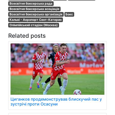
Всесвітня боксерська рада
Всесвітня боксерська асоціація
Всесвітня боксерська організація
Бокс
Кальві - Аеропорт Сент-Катерин
Олімпійський стадіон (Москва)
Related posts
Циганков продемонстрував блискучий пас у
зустрічі проти Осасуни