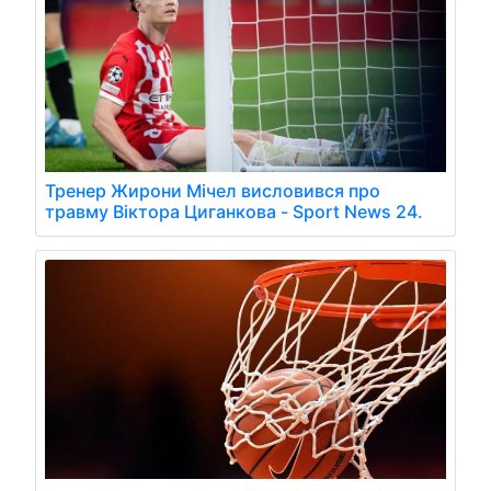
Тренер Жирони Мічел висловився про
травму Віктора Циганкова - Sport News 24.