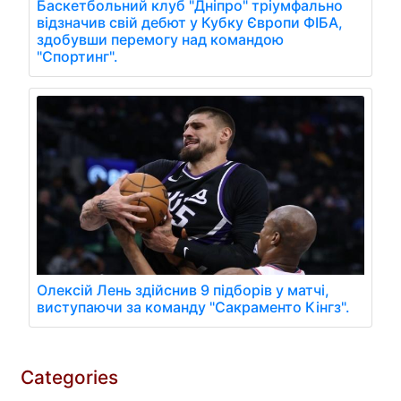
Баскетбольний клуб "Дніпро" тріумфально
відзначив свій дебют у Кубку Європи ФІБА,
здобувши перемогу над командою
"Спортинг".
Олексій Лень здійснив 9 підборів у матчі,
виступаючи за команду "Сакраменто Кінгз".
Categories