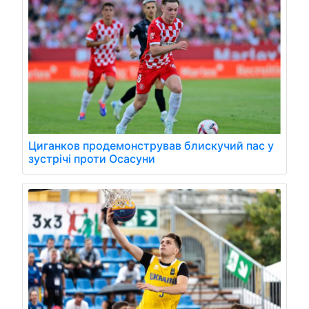
Циганков продемонстрував блискучий пас у
зустрічі проти Осасуни