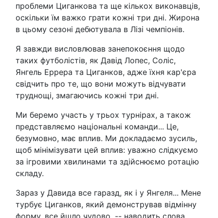
проблеми Циганкова та ще кількох виконавців,
оскільки їм важко грати кожні три дні. Жирона
в цьому сезоні дебютувала в Лізі чемпіонів.
Я завжди висловлював занепокоєння щодо
таких футболістів, як Давід Лопес, Соліс,
Янгель Еррера та Циганков, адже їхня кар'єра
свідчить про те, що вони можуть відчувати
труднощі, змагаючись кожні три дні.
Ми беремо участь у трьох турнірах, а також
представляємо національні команди... Це,
безумовно, має вплив. Ми докладаємо зусиль,
щоб мінімізувати цей вплив: уважно слідкуємо
за ігровими хвилинами та здійснюємо ротацію
складу.
Зараз у Давида все гаразд, як і у Янгеля... Мене
турбує Циганков, який демонстрував відмінну
форму, все йшло чудово, -- наводить слова