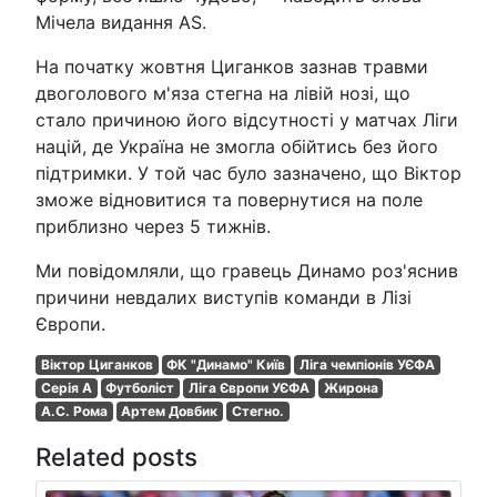
Мічела видання AS.
На початку жовтня Циганков зазнав травми
двоголового м'яза стегна на лівій нозі, що
стало причиною його відсутності у матчах Ліги
націй, де Україна не змогла обійтись без його
підтримки. У той час було зазначено, що Віктор
зможе відновитися та повернутися на поле
приблизно через 5 тижнів.
Ми повідомляли, що гравець Динамо роз'яснив
причини невдалих виступів команди в Лізі
Європи.
Віктор Циганков
ФК "Динамо" Київ
Ліга чемпіонів УЄФА
Серія A
Футболіст
Ліга Європи УЄФА
Жирона
А.С. Рома
Артем Довбик
Стегно.
Related posts