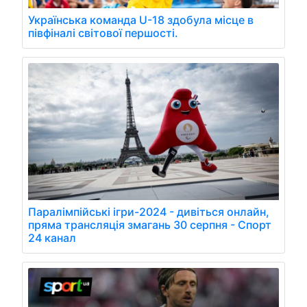
Українська команда U-18 здобула місце в
півфіналі світової першості.
Паралімпійські ігри-2024 - дивіться онлайн,
пряма трансляція змагань 30 серпня - Спорт
24 канал