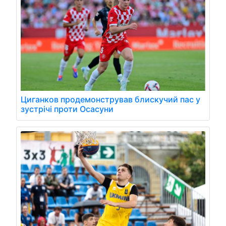
Циганков продемонстрував блискучий пас у
зустрічі проти Осасуни