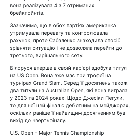
вона реалізувала 4 з 7 отриманих
брейкпойнтів.
Зазначимо, що в обох партіях американка
утримувала перевагу та контролювала
рахунок, проте Сабаленко знаходила спосіб
зрівняти ситуацію і не дозволяла перейти до
третього, вирішального сету.
Білоруся вперше в своїй кар'єрі здобула титул
на US Open. Вона вже має три трофеї на
турнірах Grand Slam. Серед її досягнень також
два титули на Australian Open, які вона виграла
у 2023 та 2024 роках. Щодо Джесіки Пегули,
то для неї цей фінал є дебютним на мейджорах,
оскільки раніше її найвищим досягненням був
вихід до чвертьфіналу.
U.S. Open – Major Tennis Championship