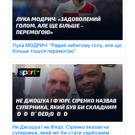
Лука МОДРИЧ: "Радий забитому голу, але ще
більше тішуся перемогою"
Не Джошуа і не Ф'юрі. Сіренко вказав на
суперника, який міг би стати серйозним