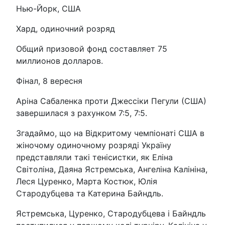
Нью-Йорк, США
Хард, одиночний розряд
Общий призовой фонд составляет 75
миллионов долларов.
Фінал, 8 вересня
Аріна Сабаленка проти Джессіки Пегули (США)
завершилася з рахунком 7:5, 7:5.
Згадаймо, що на Відкритому чемпіонаті США в
жіночому одиночному розряді Україну
представляли такі тенісистки, як Еліна
Світоліна, Даяна Ястремська, Ангеліна Калініна,
Леся Цуренко, Марта Костюк, Юлія
Стародубцева та Катерина Байндль.
Ястремська, Цуренко, Стародубцева і Байндль