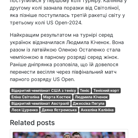
поступилися у першому колі турніру. Калініна у
другому колі зазнала поразки від Світоліної,
яка пізніше поступилась третій ракетці світу у
третьому колі US Open-2024.
Найкращим результатом на турнірі серед
українок відзначилася Людмила Кіченок. Вона
разом із латвійкою Оленою Остапенко стала
чемпіонкою в парному розряді серед жінок.
Раніше дніпрянка розповіла, що їй довелося
перенести весілля через півфінальний матч
парного розряду US Open.
Відкритий чемпіонат США з тенісу
Теніс
Тенісний корт
Еліна Світоліна
Марта Костюк
Людмила Кіченок
Відкритий чемпіонат Австралії
Джессіка Пегула
Леся Цуренко
Даяна Ястремська
Анхеліна Калініна
Related posts