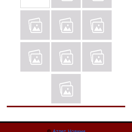
©
Атлет Новини