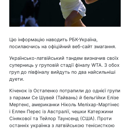
Цю інформацію наводить РБК-Україна,
посилаючись на офіційний веб-сайт змагання.
Українсько-латвійський тандем визначив своїх
суперниць у груповій стадії фіналу WTA. З обох
груп до півфіналу вийдуть по два найсильніші
дуети.
Кіченок із Остапенко потрапили до однієї групи
з парами Се Шувей (Тайвань) й бельгійки Елізе
Мертенс, американки Ніколь Меліхар-Мартінес
і Еллен Перес із Австралії, чешки Катержини
Сінякової та Тейлор Таунсенд (США). Проти
останніх українка з латвійською тенісисткою