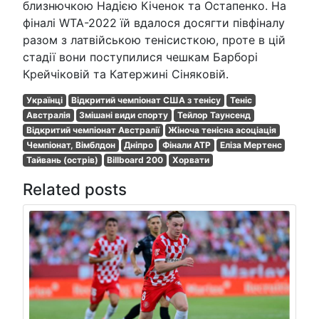
близнючкою Надією Кіченок та Остапенко. На
фіналі WTA-2022 їй вдалося досягти півфіналу
разом з латвійською тенісисткою, проте в цій
стадії вони поступилися чешкам Барборі
Крейчіковій та Катержині Сіняковій.
Українці
Відкритий чемпіонат США з тенісу
Теніс
Австралія
Змішані види спорту
Тейлор Таунсенд
Відкритий чемпіонат Австралії
Жіноча тенісна асоціація
Чемпіонат, Вімблдон
Дніпро
Фінали ATP
Еліза Мертенс
Тайвань (острів)
Billboard 200
Хорвати
Related posts