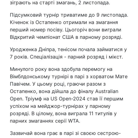
зіграють на старті змагань, 2 листопада.
Підсумковий турнір триватиме до 9 листопада.
Кіченок із Остапенко отримали на змагання
перший номер посіву. Цьогоріч вони виграли
Відкритий чемпіонат США в парному розряді.
Уродженка Дніпра, тенісом почала займатися у
7 років. Спеціалізація - парний розряд і мікст.
Минулого року вона здобула перемогу на
Вімблдонському турнірі в парі з хорватом Мате
Павічем. У цьому році, граючи разом з
Остапенко, вона дійшла до фіналу Australian
Open. Тріумф на US Open-2024 став її першим
успіхом на мейджор-турнірах у парному
розряді. В цілому, вона виграла 11 титулів у
парних змаганнях серії WTA.
Зазвичай вона грає в парі зі своєю сестрою-