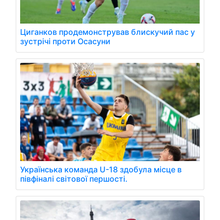
Циганков продемонстрував блискучий пас у
зустрічі проти Осасуни
Українська команда U-18 здобула місце в
півфіналі світової першості.