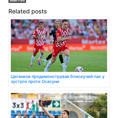
Вейн Руні
Related posts
Циганков продемонстрував блискучий пас у
зустрічі проти Осасуни