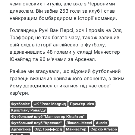
чемпіонських титулів, але вже з Червоними
дияволам. Він забив 253 голи за клуб і став
найкращим бомбардиром в історії команди.
Голландець Руні Ван Персі, хоч і провів на Олд
Траффорд не так багато часу, також залишив
свій слід в історії англійського футболу,
відзначившись 48 голами у складі Манчестер
Юнайтед та 96 м'ячами за Арсенал.
Раніше ми згадували, що відомий футбольний
гравець визначив найважчого опонента, з яким
йому доводилося стикатися під час своєї
кар'єри.
Футболіст
ФК "Реал Мадрид
Прем'єр-ліга
Кріштіану Роналду
Футбольний клуб "Манчестер Юнайтед".
Футбольний клуб "Арсенал".
Ліонель Мессі
Англія
Аргентина
Олд Траффорд
Манчестер
Серхіо Агуеро