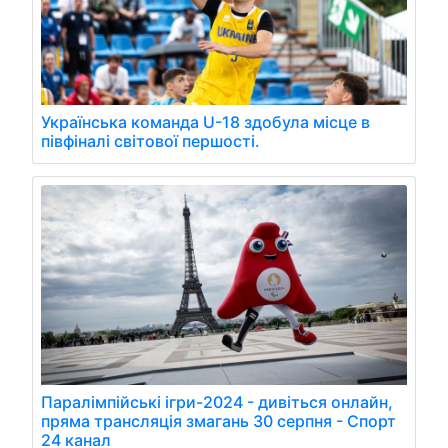
Українська команда U-18 здобула місце в
півфіналі світової першості.
Паралімпійські ігри-2024 - дивіться онлайн,
пряма трансляція змагань 30 серпня - Спорт
24 канал