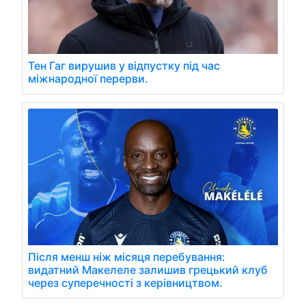
Тен Гаг вирушив у відпустку під час
міжнародної перерви.
Після менш ніж місяця перебування:
видатний Макелеле залишив грецький клуб
через суперечності з керівництвом.