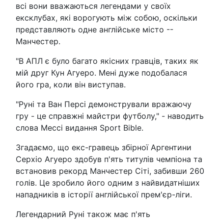
всі вони вважаються легендами у своїх
ексклубах, які ворогують між собою, оскільки
представляють одне англійське місто --
Манчестер.
"В АПЛ є було багато якісних гравців, таких як
мій друг Кун Агуеро. Мені дуже подобалася
його гра, коли він виступав.
"Руні та Ван Персі демонстрували вражаючу
гру - це справжні майстри футболу," - наводить
слова Мессі видання Sport Bible.
Згадаємо, що екс-гравець збірної Аргентини
Серхіо Агуеро здобув п'ять титулів чемпіона та
встановив рекорд Манчестер Сіті, забивши 260
голів. Це зробило його одним з найвидатніших
нападників в історії англійської прем'єр-ліги.
Легендарний Руні також має п'ять