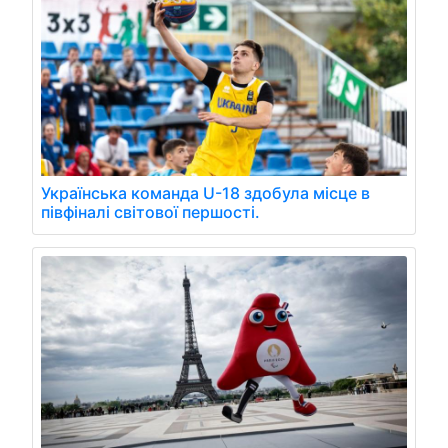
Українська команда U-18 здобула місце в
півфіналі світової першості.