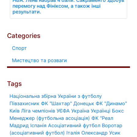
НБА. Лень набрав 4 бали. Сакраменто здобув
перемогу над Фініксом, а також інші
результати.
Categories
Спорт
Мистецтво та розваги
Tags
Національна збірна України з футболу
Півзахисник
ФК "Шахтар" Донецьк
ФК "Динамо"
Київ
Ліга чемпіонів УЄФА
Україна
Українці
Бокс
Менеджер (футбольна асоціація)
ФК "Реал
Мадрид
Іспанія
Асоціативний футбол
Воротар
(асоціативний футбол)
Італія
Олександр Усик