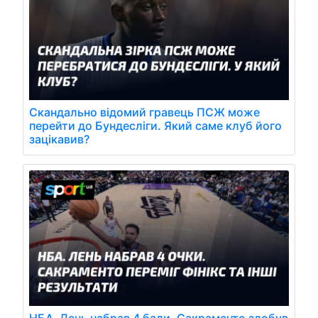
Скандально відомий гравець ПСЖ може
перейти до Бундесліги. Який саме клуб його
зацікавив?