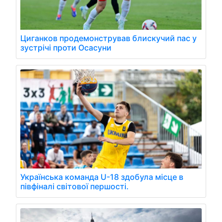
Циганков продемонстрував блискучий пас у
зустрічі проти Осасуни
Українська команда U-18 здобула місце в
півфіналі світової першості.