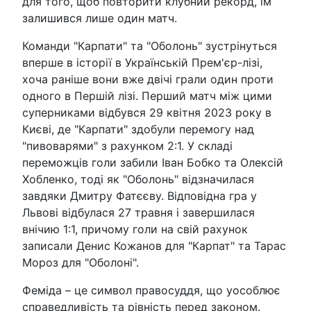
для того, щоб повторити клубний рекорд, їм
залишився лише один матч.
Команди "Карпати" та "Оболонь" зустрінуться
вперше в історії в Українській Прем'єр-лізі,
хоча раніше вони вже двічі грали один проти
одного в Першій лізі. Перший матч між цими
суперниками відбувся 29 квітня 2023 року в
Києві, де "Карпати" здобули перемогу над
"пивоварями" з рахунком 2:1. У складі
переможців голи забили Іван Бобко та Олексій
Хобленко, тоді як "Оболонь" відзначилася
завдяки Дмитру Фатєєву. Відповідна гра у
Львові відбулася 27 травня і завершилася
внічию 1:1, причому голи на свій рахунок
записали Денис Кожанов для "Карпат" та Тарас
Мороз для "Оболоні".
Феміда – це символ правосуддя, що уособлює
справедливість та рівність перед законом.