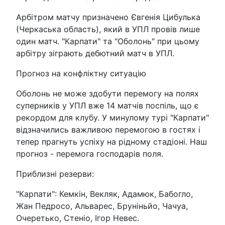
Арбітром матчу призначено Євгенія Цибулька
(Черкаська область), який в УПЛ провів лише
один матч. "Карпати" та "Оболонь" при цьому
арбітру зіграють дебютний матч в УПЛ.
Прогноз на конфліктну ситуацію
Оболонь не може здобути перемогу на полях
суперників у УПЛ вже 14 матчів поспіль, що є
рекордом для клубу. У минулому турі "Карпати"
відзначились важливою перемогою в гостях і
тепер прагнуть успіху на рідному стадіоні. Наш
прогноз - перемога господарів поля.
Приблизні резерви:
"Карпати": Кемкін, Векляк, Адамюк, Бабогло,
Жан Педросо, Альварес, Бруніньйо, Чачуа,
Очеретько, Стеніо, Ігор Невес.