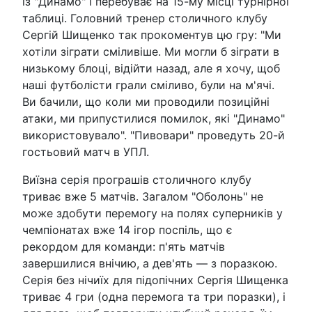
із "Динамо" і перебуває на 15-му місці турнірної
таблиці. Головний тренер столичного клубу
Сергій Шищенко так прокоментув цю гру: "Ми
хотіли зіграти сміливіше. Ми могли б зіграти в
низькому блоці, відійти назад, але я хочу, щоб
наші футболісти грали сміливо, були на м'ячі.
Ви бачили, що коли ми проводили позиційні
атаки, ми припустилися помилок, які "Динамо"
використовувало". "Пивовари" проведуть 20-й
гостьовий матч в УПЛ.
Виїзна серія програшів столичного клубу
триває вже 5 матчів. Загалом "Оболонь" не
може здобути перемогу на полях суперників у
чемпіонатах вже 14 ігор поспіль, що є
рекордом для команди: п'ять матчів
завершилися внічию, а дев'ять — з поразкою.
Серія без нічиїх для підопічних Сергія Шищенка
триває 4 гри (одна перемога та три поразки), і