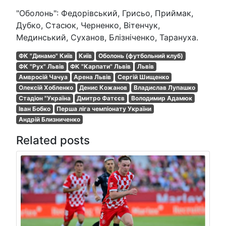
"Оболонь": Федорівський, Грисьо, Приймак,
Дубко, Стасюк, Черненко, Вітенчук,
Мединський, Суханов, Блізніченко, Тарануха.
ФК "Динамо" Київ
Київ
Оболонь (футбольний клуб)
ФК "Рух" Львів
ФК "Карпати" Львів
Львів
Амвросій Чачуа
Арена Львів
Сергій Шищенко
Олексій Хобленко
Денис Кожанов
Владислав Лупашко
Стадіон "Україна
Дмитро Фатєєв
Володимир Адамюк
Іван Бобко
Перша ліга чемпіонату України
Андрій Близниченко
Related posts