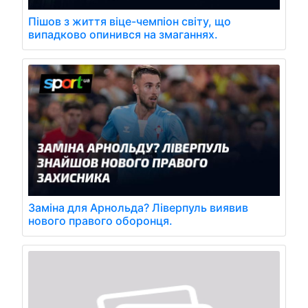
Пішов з життя віце-чемпіон світу, що
випадково опинився на змаганнях.
Заміна для Арнольда? Ліверпуль виявив
нового правого оборонця.