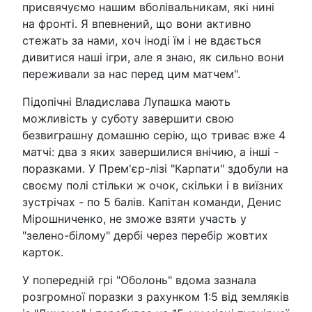
присвячуємо нашим вболівальникам, які нині
на фронті. Я впевнений, що вони активно
стежать за нами, хоч іноді їм і не вдається
дивитися наші ігри, але я знаю, як сильно вони
переживали за нас перед цим матчем".
Підопічні Владислава Лупашка мають
можливість у суботу завершити свою
безвиграшну домашню серію, що триває вже 4
матчі: два з яких завершилися внічию, а інші -
поразками. У Прем'єр-лізі "Карпати" здобули на
своєму полі стільки ж очок, скільки і в виїзних
зустрічах - по 5 балів. Капітан команди, Денис
Мірошниченко, не зможе взяти участь у
"зелено-білому" дербі через перебір жовтих
карток.
У попередній грі "Оболонь" вдома зазнала
розгромної поразки з рахунком 1:5 від земляків