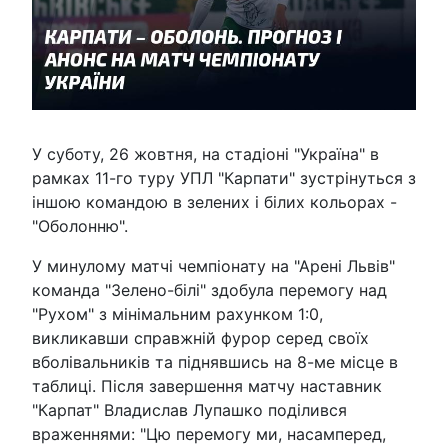
У суботу, 26 жовтня, на стадіоні "Україна" в
рамках 11-го туру УПЛ "Карпати" зустрінуться з
іншою командою в зелених і білих кольорах -
"Оболонню".
У минулому матчі чемпіонату на "Арені Львів"
команда "Зелено-білі" здобула перемогу над
"Рухом" з мінімальним рахунком 1:0,
викликавши справжній фурор серед своїх
вболівальників та піднявшись на 8-ме місце в
таблиці. Після завершення матчу наставник
"Карпат" Владислав Лупашко поділився
враженнями: "Цю перемогу ми, насамперед,