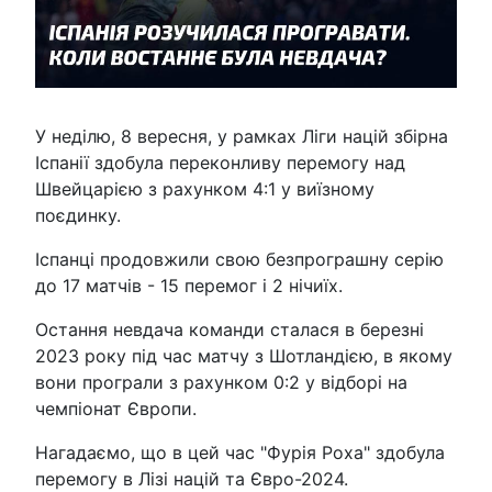
У неділю, 8 вересня, у рамках Ліги націй збірна
Іспанії здобула переконливу перемогу над
Швейцарією з рахунком 4:1 у виїзному
поєдинку.
Іспанці продовжили свою безпрограшну серію
до 17 матчів - 15 перемог і 2 нічиїх.
Остання невдача команди сталася в березні
2023 року під час матчу з Шотландією, в якому
вони програли з рахунком 0:2 у відборі на
чемпіонат Європи.
Нагадаємо, що в цей час "Фурія Роха" здобула
перемогу в Лізі націй та Євро-2024.