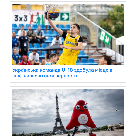
Українська команда U-18 здобула місце в
півфіналі світової першості.