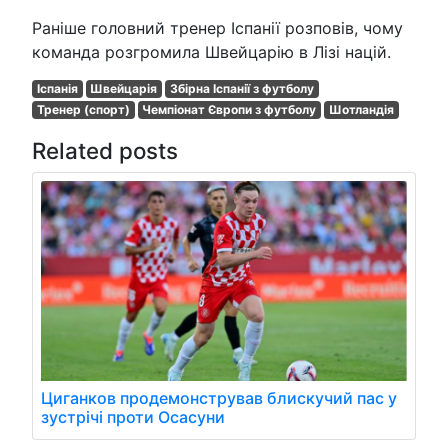
Раніше головний тренер Іспанії розповів, чому
команда розгромила Швейцарію в Лізі націй.
Іспанія
Швейцарія
Збірна Іспанії з футболу
Тренер (спорт)
Чемпіонат Європи з футболу
Шотландія
Related posts
Циганков продемонстрував блискучий пас у
зустрічі проти Осасуни