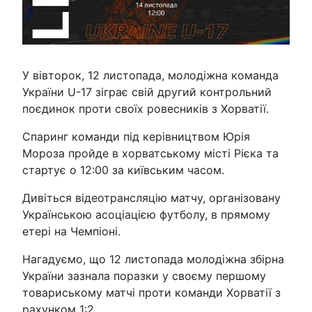
У вівторок, 12 листопада, молодіжна команда
України U-17 зіграє свій другий контрольний
поєдинок проти своїх ровесників з Хорватії.
Спаринг команди під керівництвом Юрія
Мороза пройде в хорватському місті Рієка та
стартує о 12:00 за київським часом.
Дивіться відеотрансляцію матчу, організовану
Українською асоціацією футболу, в прямому
етері на Чемпіоні.
Нагадуємо, що 12 листопада молодіжна збірна
України зазнала поразки у своєму першому
товариському матчі проти команди Хорватії з
рахунком 1:2.