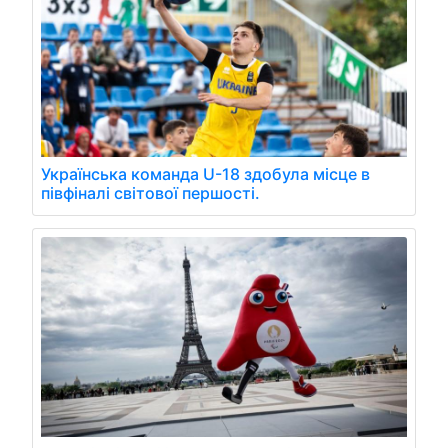
Українська команда U-18 здобула місце в
півфіналі світової першості.