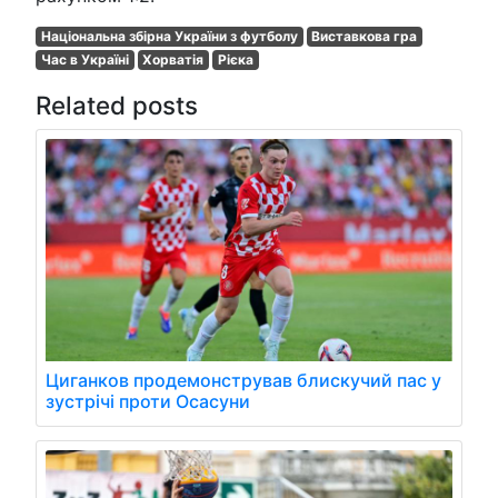
Національна збірна України з футболу
Виставкова гра
Час в Україні
Хорватія
Рієка
Related posts
Циганков продемонстрував блискучий пас у
зустрічі проти Осасуни