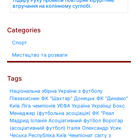
Лідеру Руху провели повторне хірургічне
втручання на колінному суглобі.
Categories
Спорт
Мистецтво та розваги
Tags
Національна збірна України з футболу
Півзахисник
ФК "Шахтар" Донецьк
ФК "Динамо"
Київ
Ліга чемпіонів УЄФА
Україна
Українці
Бокс
Менеджер (футбольна асоціація)
ФК "Реал
Мадрид
Іспанія
Асоціативний футбол
Воротар
(асоціативний футбол)
Італія
Олександр Усик
Чеська Республіка
Київ
Чемпіонат світу з