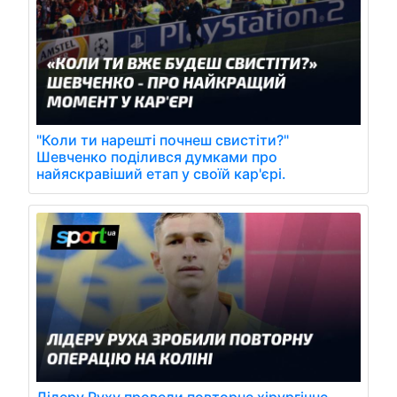
"Коли ти нарешті почнеш свистіти?"
Шевченко поділився думками про
найяскравіший етап у своїй кар'єрі.