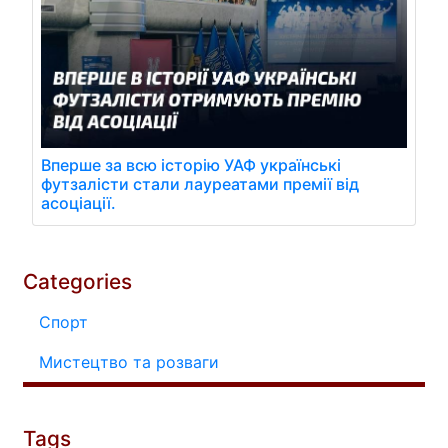
Вперше за всю історію УАФ українські
футзалісти стали лауреатами премії від
асоціації.
Categories
Спорт
Мистецтво та розваги
Tags