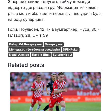
З перших хвилин другого тайму команди
відверто догравали гру. "Фармацевти" кілька
разів могли збільшити перевагу, але удача була
на боці суперника.
Голи: Поульсен, 12, 17 Баумгартнер, Нуса, 80 -
Гілавогі, 28, Сміт 59
Байєр 04 Леверкузен
Леверкузен
Менеджер (футбольна асоціація)
DFB-Pokal
Ксабі Алонсо
Патрік Шик
Бундесліга 2
Related posts