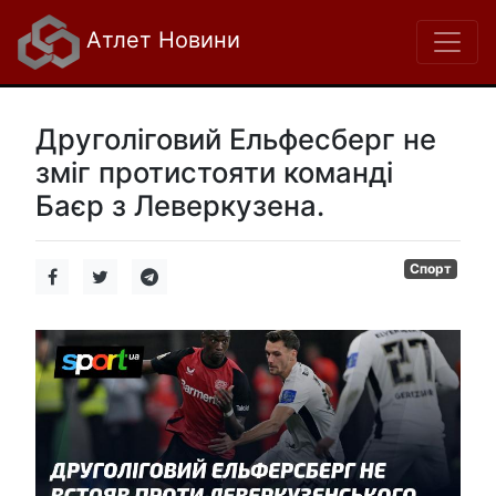
Атлет Новини
Друголіговий Ельфесберг не
зміг протистояти команді
Баєр з Леверкузена.
Спорт