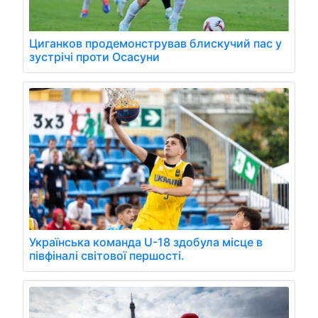
Циганков продемонстрував блискучий пас у
зустрічі проти Осасуни
Українська команда U-18 здобула місце в
півфіналі світової першості.