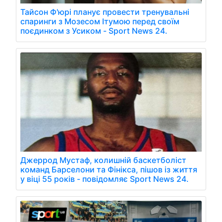
Тайсон Ф'юрі планує провести тренувальні
спаринги з Мозесом Ітумою перед своїм
поєдинком з Усиком - Sport News 24.
Джеррод Мустаф, колишній баскетболіст
команд Барселони та Фінікса, пішов із життя
у віці 55 років - повідомляє Sport News 24.