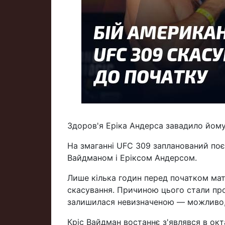
Здоров'я Еріка Андерса завадило йому
На змаганні UFC 309 запланований по
Вайдманом і Еріксом Андерсом.
Лише кілька годин перед початком матч
скасування. Причиною цього стали про
залишилася невизначеною — можливо, 
Кріс Вайдман востаннє з'являвся в окт