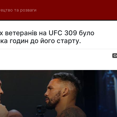
ецтво та розваги
 ветеранів на UFC 309 було
ка годин до його старту.
С