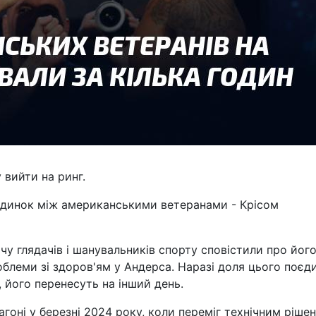
 вийти на ринг.
єдинок між американськими ветеранами - Крісом
у глядачів і шанувальників спорту сповістили про йог
блеми зі здоров'ям у Андерса. Наразі доля цього поєд
його перенесуть на інший день.
агоні у березні 2024 року, коли переміг технічним ріше