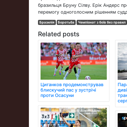
бразильця Бруну Сілву. Ерік Андерс пр
перемогу одноголосним рішенням судді
Бразилія
Боротьба
Чемпіонат з боїв без правил
Related posts
Циганков продемонстрував
Пара
блискучий пас у зустрічі
див
проти Осасуни
тра
сер