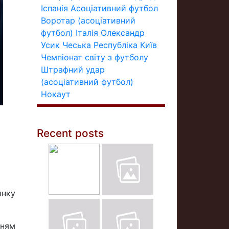
Іспанія
Асоціативний футбол
Воротар (асоціативний
футбол)
Італія
Олександр
Усик
Чеська Республіка
Київ
Чемпіонат світу з футболу
Штрафний удар
(асоціативний футбол)
Нокаут
Recent posts
о
инку
нням