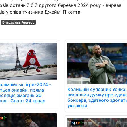
овів останній бій другого березня 2024 року - вирвав
в у співвітчизника Джеймі Пікетта.
Владислав Андерс
лімпійські ігри-2024 -
Колишній суперник Усика
іться онлайн, пряма
висловив думку про єдин
нсляція змагань 30
боксера, здатного здолат
пня - Спорт 24 канал
українця.