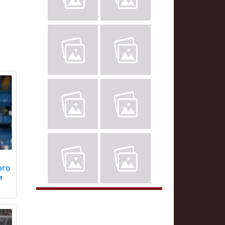
ого
и