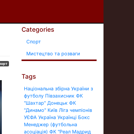
Categories
Спорт
Мистецтво та розваги
порт
Tags
Національна збірна України з
футболу
Півзахисник
ФК
"Шахтар" Донецьк
ФК
"Динамо" Київ
Ліга чемпіонів
УЄФА
Україна
Українці
Бокс
Менеджер (футбольна
асоціація)
ФК "Реал Мадрид