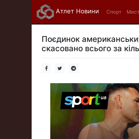
Атлет Новини
Спорт
Мист
Поєдинок американських
скасовано всього за кіль