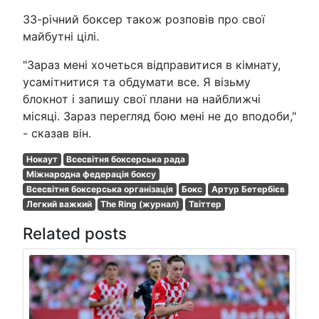
33-річний боксер також розповів про свої
майбутні цілі.
"Зараз мені хочеться відправитися в кімнату,
усамітнитися та обдумати все. Я візьму
блокнот і запишу свої плани на найближчі
місяці. Зараз перегляд бою мені не до вподоби,"
- сказав він.
Нокаут
Всесвітня боксерська рада
Міжнародна федерація боксу
Всесвітня боксерська організація
Бокс
Артур Бетербієв
Легкий важкий
The Ring (журнал)
Твіттер
Related posts