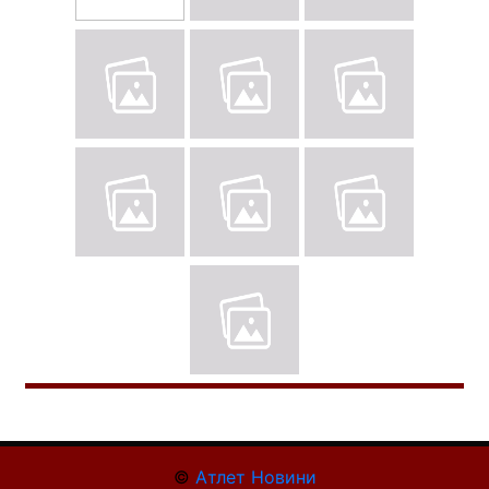
©
Атлет Новини