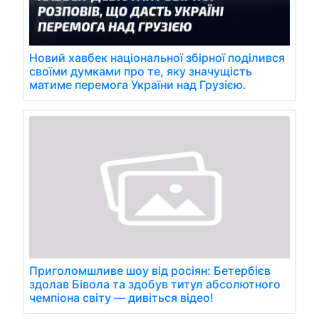
Новий хавбек національної збірної поділився
своїми думками про те, яку значущість
матиме перемога України над Грузією.
Приголомшливе шоу від росіян: Бетербієв
здолав Бівола та здобув титул абсолютного
чемпіона світу — дивіться відео!