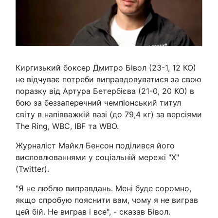
Киргизький боксер Дмитро Бівол (23-1, 12 КО)
не відчуває потреби виправдовуватися за свою
поразку від Артура Бетербієва (21-0, 20 КО) в
бою за беззаперечний чемпіонський титул
світу в напівважкій вазі (до 79,4 кг) за версіями
The Ring, WBC, IBF та WBO.
Журналіст Майкл Бенсон поділився його
висловлюваннями у соціальній мережі "Х"
(Twitter).
"Я не люблю виправдань. Мені буде соромно,
якщо спробую пояснити вам, чому я не виграв
цей бій. Не виграв і все", - сказав Бівол.