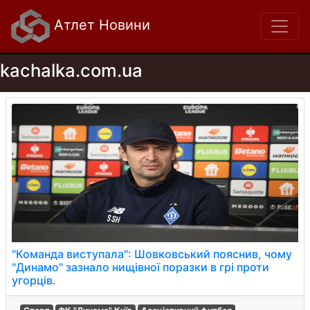
Атлет Новини
kachalka.com.ua
"Команда виступала": Шовковський пояснив, чому
"Динамо" зазнало нищівної поразки в грі проти
угорців.