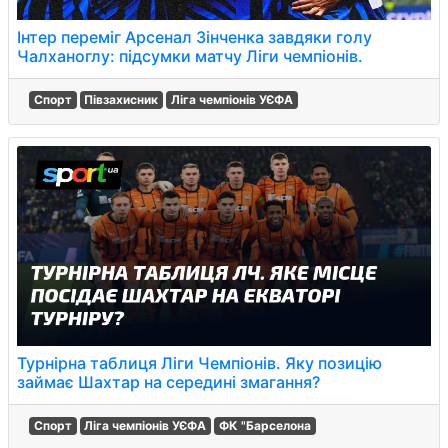
Інтер переміг Арсенал Зінченка завдяки голу
Чалханоглу: підсумки матчу Ліги чемпіонів.
Спорт
Півзахисник
Ліга чемпіонів УЄФА
Турнірна таблиця Ліги Чемпіонів. Яку позицію
займає Шахтар на середині змагання?
Спорт
Ліга чемпіонів УЄФА
ФК "Барселона