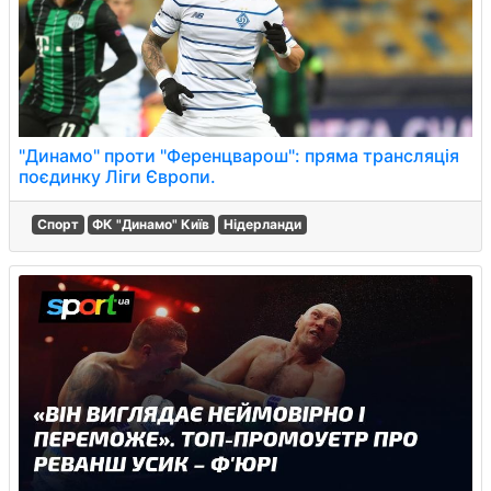
"Динамо" проти "Ференцварош": пряма трансляція
поєдинку Ліги Європи.
Спорт
ФК "Динамо" Київ
Нідерланди