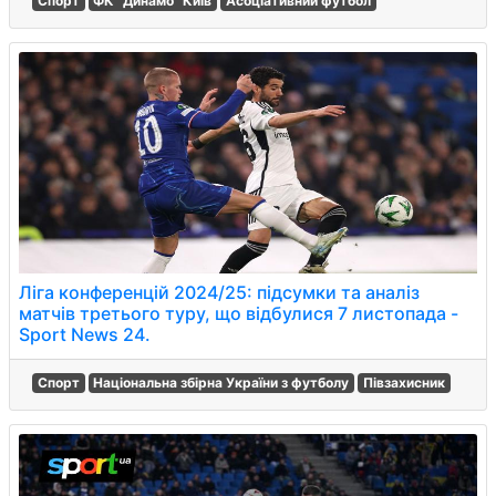
Спорт
ФК "Динамо" Київ
Асоціативний футбол
Ліга конференцій 2024/25: підсумки та аналіз
матчів третього туру, що відбулися 7 листопада -
Sport News 24.
Спорт
Національна збірна України з футболу
Півзахисник