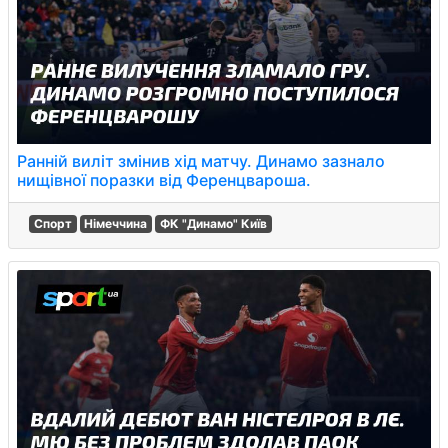
Ранній виліт змінив хід матчу. Динамо зазнало
нищівної поразки від Ференцвароша.
Спорт
Німеччина
ФК "Динамо" Київ