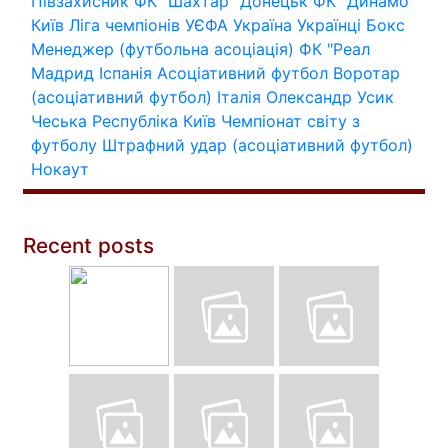
Півзахисник
ФК "Шахтар" Донецьк
ФК "Динамо"
Київ
Ліга чемпіонів УЄФА
Україна
Українці
Бокс
Менеджер (футбольна асоціація)
ФК "Реал
Мадрид
Іспанія
Асоціативний футбол
Воротар
(асоціативний футбол)
Італія
Олександр Усик
Чеська Республіка
Київ
Чемпіонат світу з
футболу
Штрафний удар (асоціативний футбол)
Нокаут
Recent posts