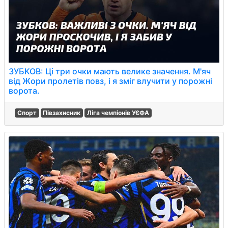
ЗУБКОВ: Ці три очки мають велике значення. М'яч
від Жори пролетів повз, і я зміг влучити у порожні
ворота.
Спорт
Півзахисник
Ліга чемпіонів УЄФА