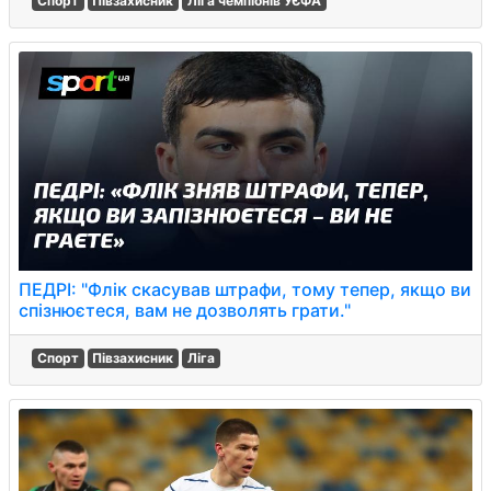
Спорт
Півзахисник
Ліга чемпіонів УЄФА
ПЕДРІ: "Флік скасував штрафи, тому тепер, якщо ви
спізнюєтеся, вам не дозволять грати."
Спорт
Півзахисник
Ліга