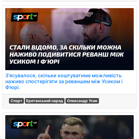
З'ясувалося, скільки коштуватиме можливість
наживо спостерігати за реваншем між Усиком і
Ф'юрі.
Спорт
Британський народ
Олександр Усик