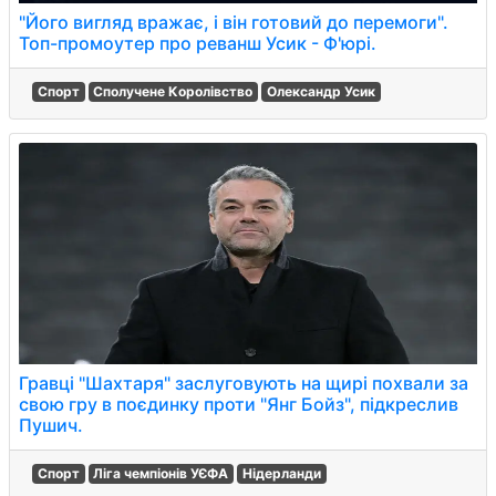
"Його вигляд вражає, і він готовий до перемоги".
Топ-промоутер про реванш Усик - Ф'юрі.
Спорт
Сполучене Королівство
Олександр Усик
Гравці "Шахтаря" заслуговують на щирі похвали за
свою гру в поєдинку проти "Янг Бойз", підкреслив
Пушич.
Спорт
Ліга чемпіонів УЄФА
Нідерланди