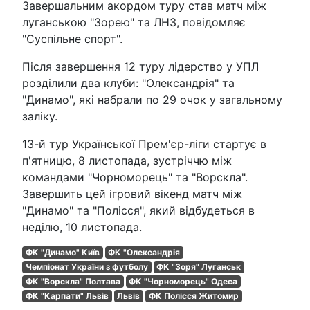
Завершальним акордом туру став матч між
луганською "Зорею" та ЛНЗ, повідомляє
"Суспільне спорт".
Після завершення 12 туру лідерство у УПЛ
розділили два клуби: "Олександрія" та
"Динамо", які набрали по 29 очок у загальному
заліку.
13-й тур Української Прем'єр-ліги стартує в
п'ятницю, 8 листопада, зустріччю між
командами "Чорноморець" та "Ворскла".
Завершить цей ігровий вікенд матч між
"Динамо" та "Полісся", який відбудеться в
неділю, 10 листопада.
ФК "Динамо" Київ
ФК "Олександрія
Чемпіонат України з футболу
ФК "Зоря" Луганськ
ФК "Ворскла" Полтава
ФК "Чорноморець" Одеса
ФК "Карпати" Львів
Львів
ФК Полісся Житомир