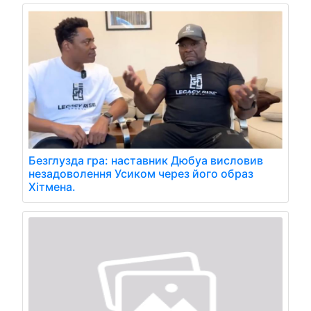
Безглузда гра: наставник Дюбуа висловив
незадоволення Усиком через його образ
Хітмена.