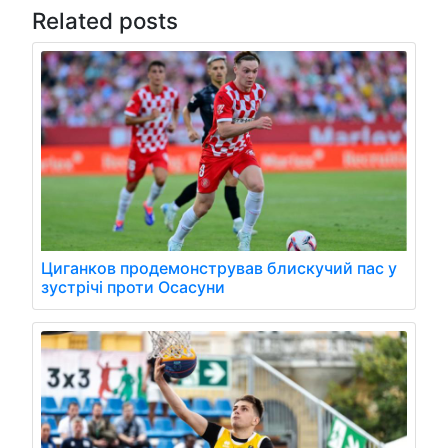
Related posts
Циганков продемонстрував блискучий пас у
зустрічі проти Осасуни