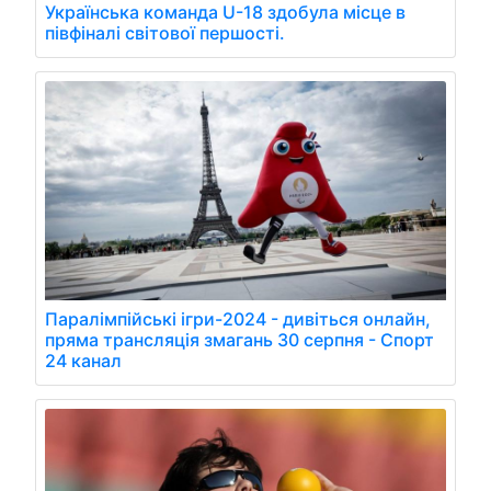
Українська команда U-18 здобула місце в
півфіналі світової першості.
Паралімпійські ігри-2024 - дивіться онлайн,
пряма трансляція змагань 30 серпня - Спорт
24 канал