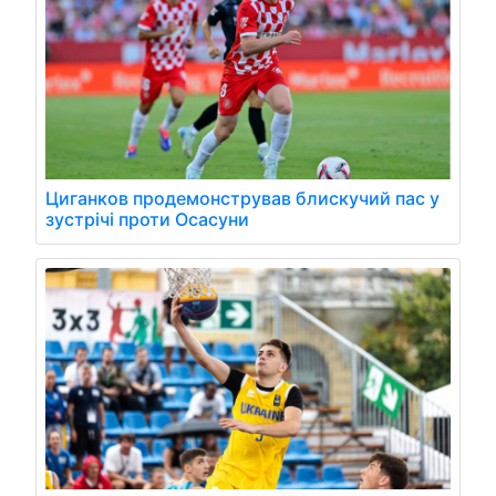
Циганков продемонстрував блискучий пас у
зустрічі проти Осасуни