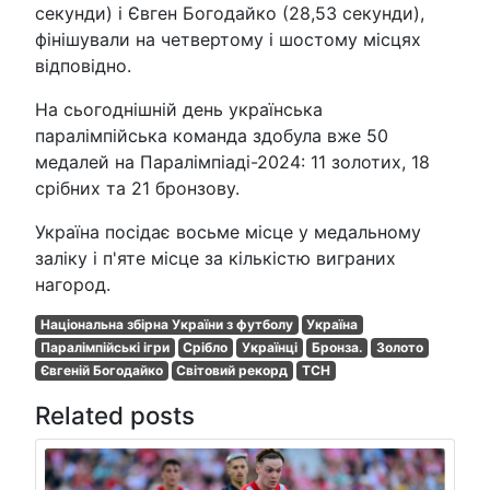
секунди) і Євген Богодайко (28,53 секунди),
фінішували на четвертому і шостому місцях
відповідно.
На сьогоднішній день українська
паралімпійська команда здобула вже 50
медалей на Паралімпіаді-2024: 11 золотих, 18
срібних та 21 бронзову.
Україна посідає восьме місце у медальному
заліку і п'яте місце за кількістю виграних
нагород.
Національна збірна України з футболу
Україна
Паралімпійські ігри
Срібло
Українці
Бронза.
Золото
Євгеній Богодайко
Світовий рекорд
ТСН
Related posts