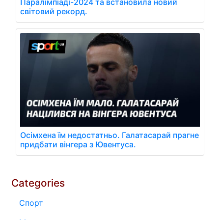
Паралімпіаді-2024 та встановила новий
світовий рекорд.
Осімхена їм недостатньо. Галатасарай прагне
придбати вінгера з Ювентуса.
Categories
Спорт