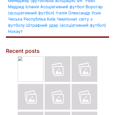
Менеджер (футбольна асоціація)
ФК "Реал
Мадрид
Іспанія
Асоціативний футбол
Воротар
(асоціативний футбол)
Італія
Олександр Усик
Чеська Республіка
Київ
Чемпіонат світу з
футболу
Штрафний удар (асоціативний футбол)
Нокаут
Recent posts