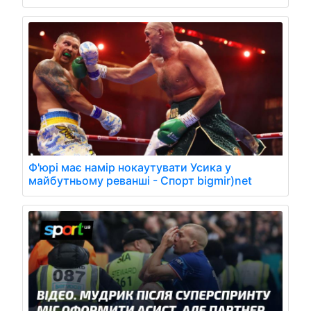
Ф'юрі має намір нокаутувати Усика у
майбутньому реванші - Спорт bigmir)net