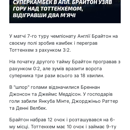
У матчі 7-го туру чемпіонату Англії Брайтон на
своєму полі зробив камбек і переграв
Тоттенхем з рахунком 3:2.
На початку другого тайму Брайтон програвав з
рахунком 0:2, але зумів вразити ворота
суперника три рази всього за 18 хвилин.
В "шпор" голами відзначилися Бреннан
Джонсон та Джеймс Меддісон. У господарів
голи забили Янкуба Мінте, Джорджіньо Раттер
та Денні Велбек.
Брайтон набрав 12 очок і розташувався на 6-
му місці. Тоттенхем має 10 очок і займає 9-ту