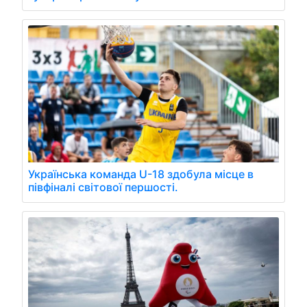
Українська команда U-18 здобула місце в
півфіналі світової першості.