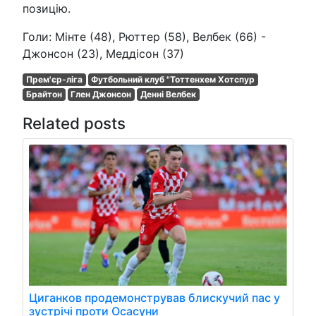
позицію.
Голи: Мінте (48), Рюттер (58), Велбек (66) -
Джонсон (23), Меддісон (37)
Прем'єр-ліга
Футбольний клуб "Тоттенхем Хотспур
Брайтон
Глен Джонсон
Денні Велбек
Related posts
Циганков продемонстрував блискучий пас у
зустрічі проти Осасуни