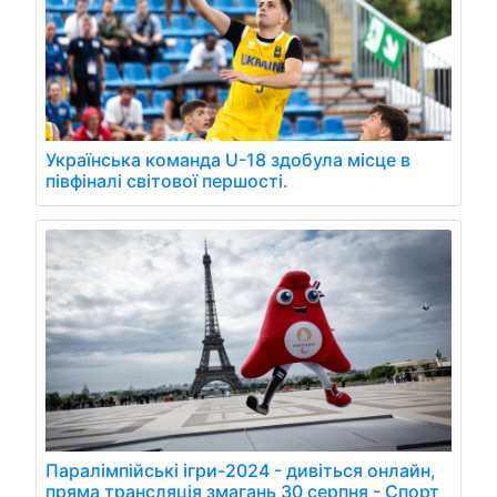
Українська команда U-18 здобула місце в
півфіналі світової першості.
Паралімпійські ігри-2024 - дивіться онлайн,
пряма трансляція змагань 30 серпня - Спорт