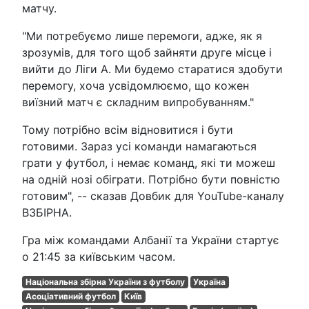
матчу.
"Ми потребуємо лише перемоги, адже, як я
зрозумів, для того щоб зайняти друге місце і
вийти до Ліги А. Ми будемо старатися здобути
перемогу, хоча усвідомлюємо, що кожен
виїзний матч є складним випробуванням."
Тому потрібно всім відновитися і бути
готовими. Зараз усі команди намагаються
грати у футбол, і немає команд, які ти можеш
на одній нозі обіграти. Потрібно бути повністю
готовим", -- сказав Довбик для YouTube-каналу
ВЗБІРНА.
Гра між командами Албанії та України стартує
о 21:45 за київським часом.
Національна збірна України з футболу
Україна
Асоціативний футбол
Київ