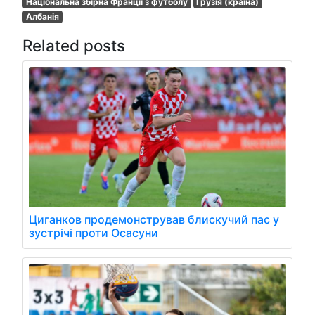
Національна збірна Франції з футболу
Грузія (країна)
Албанія
Related posts
Циганков продемонстрував блискучий пас у
зустрічі проти Осасуни