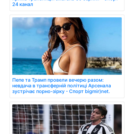
24 канал
Пепе та Трамп провели вечерю разом:
невдача в трансферній політиці Арсенала
зустрічає порно-зірку - Спорт bigmir)net.