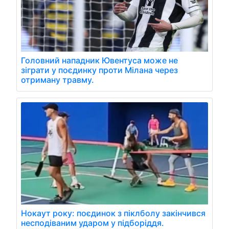
Головний нападник Ювентуса може не
зіграти у поєдинку проти Мілана через
отриману травму.
Нокаут року: поєдинок з піклболу закінчився
несподіваним ударом у підборіддя.