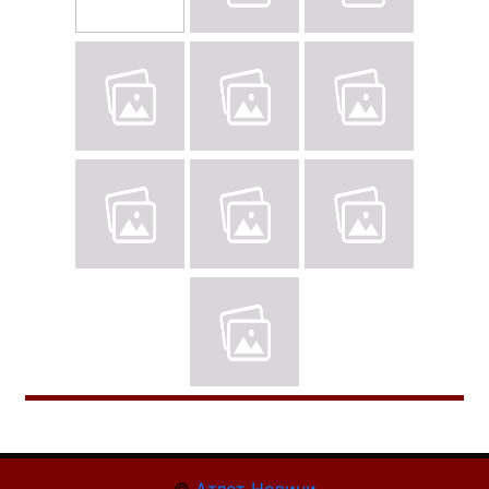
©
Атлет Новини