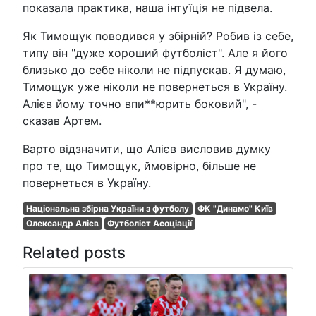
показала практика, наша інтуїція не підвела.
Як Тимощук поводився у збірній? Робив із себе,
типу він "дуже хороший футболіст". Але я його
близько до себе ніколи не підпускав. Я думаю,
Тимощук уже ніколи не повернеться в Україну.
Алієв йому точно впи**юрить боковий", -
сказав Артем.
Варто відзначити, що Алієв висловив думку
про те, що Тимощук, ймовірно, більше не
повернеться в Україну.
Національна збірна України з футболу
ФК "Динамо" Київ
Олександр Алієв
Футболіст Асоціації
Related posts