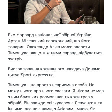
Екс-форвард національної збірної України
Артем Мілевський переконаний, що його
товариш Олександр Алієв може вдарити
Тимощука, якщо між ними справді відбудеться
зустріч.
Висловлювання колишнього нападача Динамо
цитує Sport-express.ua.
Тимощук – це просто неприємна особа. Не
можу нічого про нього сказати. Я ніколи не мав
з ним близьких розмов, навіть коли грав у
збірній. Він завжди спілкувався з Левченком та
іншими, але не з нами, з Алієвим і мною. Як