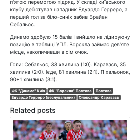
п'ятою перемогою підряд. У складі київського
клубу дебютував нападник Едуардо Герреро, а
перший гол за біло-синіх забив Брайан
Себальос.
Динамо здобуло 15 балів і вийшло на лідируючу
позицію в таблиці УПЛ. Ворскла займає дев'яте
місце, накопичивши вісім очок.
Голи: Себальос, 33 хвилина (1:0). Караваєв, 35
хвилина (2:0). Ієде, 81 хвилина (2:1). Піхальонок,
90+1 хвилина (3:1).
ФК "Динамо" Київ
ФК "Ворскла" Полтава
Полтава
Едуардо Герреро (веслувальник)
Олександр Караваєв
Related posts