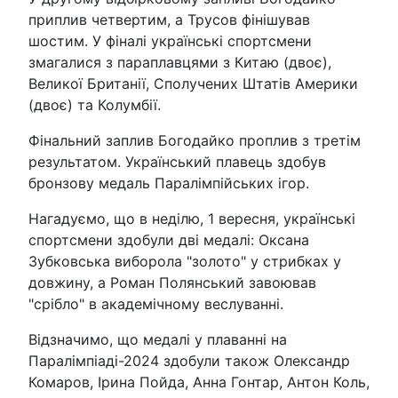
приплив четвертим, а Трусов фінішував
шостим. У фіналі українські спортсмени
змагалися з параплавцями з Китаю (двоє),
Великої Британії, Сполучених Штатів Америки
(двоє) та Колумбії.
Фінальний заплив Богодайко проплив з третім
результатом. Український плавець здобув
бронзову медаль Паралімпійських ігор.
Нагадуємо, що в неділю, 1 вересня, українські
спортсмени здобули дві медалі: Оксана
Зубковська виборола "золото" у стрибках у
довжину, а Роман Полянський завоював
"срібло" в академічному веслуванні.
Відзначимо, що медалі у плаванні на
Паралімпіаді-2024 здобули також Олександр
Комаров, Ірина Пойда, Анна Гонтар, Антон Коль,