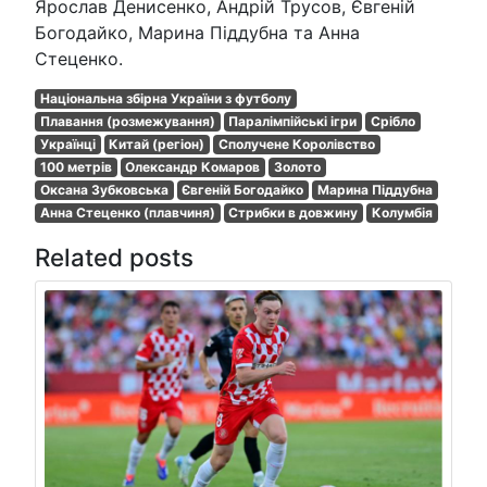
Ярослав Денисенко, Андрій Трусов, Євгеній
Богодайко, Марина Піддубна та Анна
Стеценко.
Національна збірна України з футболу
Плавання (розмежування)
Паралімпійські ігри
Срібло
Українці
Китай (регіон)
Сполучене Королівство
100 метрів
Олександр Комаров
Золото
Оксана Зубковська
Євгеній Богодайко
Марина Піддубна
Анна Стеценко (плавчиня)
Стрибки в довжину
Колумбія
Related posts