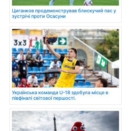
Циганков продемонстрував блискучий пас у
зустрічі проти Осасуни
Українська команда U-18 здобула місце в
півфіналі світової першості.