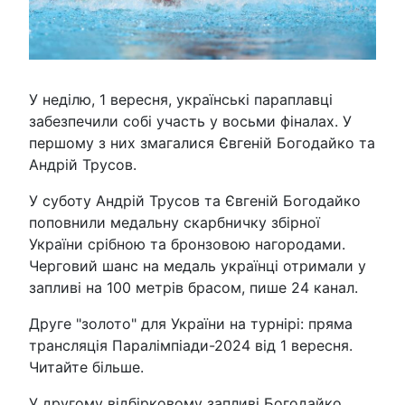
У неділю, 1 вересня, українські параплавці
забезпечили собі участь у восьми фіналах. У
першому з них змагалися Євгеній Богодайко та
Андрій Трусов.
У суботу Андрій Трусов та Євгеній Богодайко
поповнили медальну скарбничку збірної
України срібною та бронзовою нагородами.
Черговий шанс на медаль українці отримали у
запливі на 100 метрів брасом, пише 24 канал.
Друге "золото" для України на турнірі: пряма
трансляція Паралімпіади-2024 від 1 вересня.
Читайте більше.
У другому відбірковому запливі Богодайко