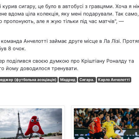
 курив сигару, це було в автобусі з гравцями. Хоча я ні
не вдома ціла колекція, яку мені подарували. Так само,
о пропонують, але я жую тільки під час матчів", —
команда Анчелотті займає друге місце в Ла Лізі. Протя
ув 8 очок.
ер поділився своєю думкою про Кріштіану Роналду та
го йому доводилося тренувати.
еджер (футбольна асоціація)
Мадрид
Сигара.
Карло Анчелотті