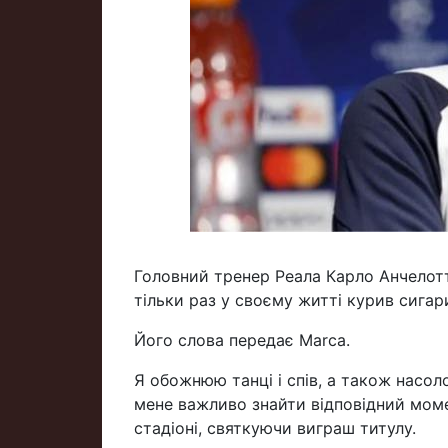
Головний тренер Реала Карло Анчелотті
тільки раз у своєму житті курив сигар
Його слова передає Marca.
Я обожнюю танці і спів, а також насо
мене важливо знайти відповідний момен
стадіоні, святкуючи виграш титулу.