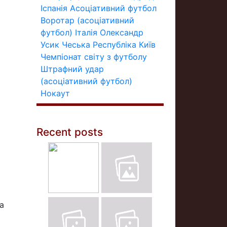
Іспанія
Асоціативний футбол
Воротар (асоціативний
футбол)
Італія
Олександр
Усик
Чеська Республіка
Київ
Чемпіонат світу з футболу
Штрафний удар
(асоціативний футбол)
Нокаут
Recent posts
а