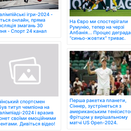
лімпійські ігри-2024 -
іться онлайн, пряма
На Євро ми спостерігали
нсляція змагань 30
Румунію, тепер на черзі
пня - Спорт 24 канал
Албанія... Процес деграда
"синьо-жовтих" триває.
Перша ракетка планети,
аїнський спортсмен
Сіннер, зустрінеться з
був титул чемпіона на
американським тенісист
лімпіаді-2024 і вразив
Фрітцом у вирішальному
ернет своїми емоційними
матчі US Open-2024.
ентами. Дивіться відео!