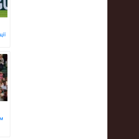
ції
ом