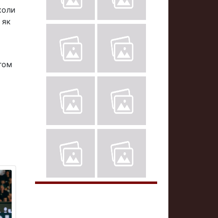
коли
 як
гом