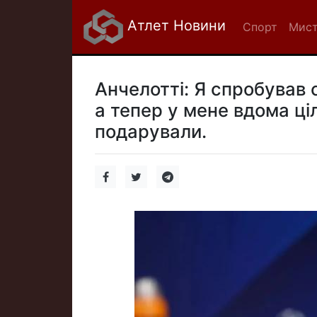
Атлет Новини
Спорт
Мист
Анчелотті: Я спробував 
а тепер у мене вдома ціл
подарували.