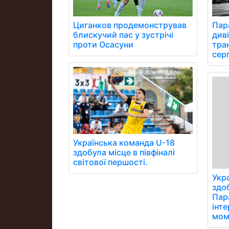
Циганков продемонстрував
Пара
блискучий пас у зустрічі
див
проти Осасуни
тра
сер
Українська команда U-18
здобула місце в півфіналі
світової першості.
Укр
здо
Пара
інт
мом