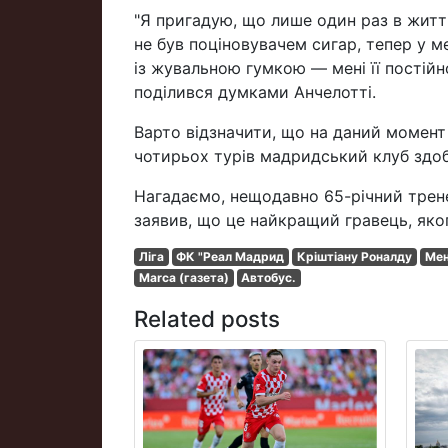
"Я пригадую, що лише один раз в житті
не був поціновувачем сигар, тепер у ме
із жувальною гумкою — мені її постійн
поділився думками Анчелотті.
Варто відзначити, що на даний момент 
чотирьох турів мадридський клуб здоб
Нагадаємо, нещодавно 65-річний трен
заявив, що це найкращий гравець, яко
Ліга
ФК "Реал Мадрид
Кріштіану Роналду
Мен
Marca (газета)
Автобус.
Related posts