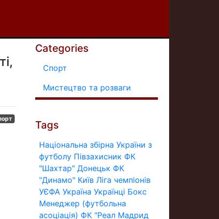
Categories
і,
Спорт
Мистецтво та розваги
порт
Tags
Національна збірна України з
футболу
Півзахисник
ФК
"Шахтар" Донецьк
ФК
"Динамо" Київ
Ліга чемпіонів
УЄФА
Україна
Українці
Бокс
Менеджер (футбольна
асоціація)
ФК "Реал Мадрид