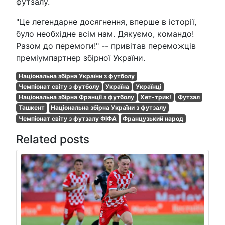
футзалу.
"Це легендарне досягнення, вперше в історії,
було необхідне всім нам. Дякуємо, командо!
Разом до перемоги!" -- привітав переможців
преміумпартнер збірної України.
Національна збірна України з футболу
Чемпіонат світу з футболу
Україна
Українці
Національна збірна Франції з футболу
Хет-трик!
Футзал
Ташкент
Національна збірна України з футзалу
Чемпіонат світу з футзалу ФІФА
Французький народ
Related posts