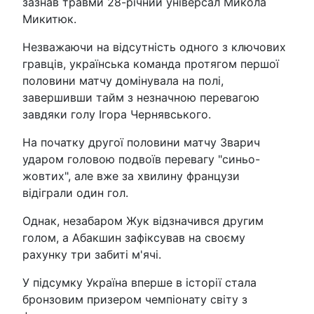
зазнав травми 28-річний універсал Микола
Микитюк.
Незважаючи на відсутність одного з ключових
гравців, українська команда протягом першої
половини матчу домінувала на полі,
завершивши тайм з незначною перевагою
завдяки голу Ігора Чернявського.
На початку другої половини матчу Зварич
ударом головою подвоїв перевагу "синьо-
жовтих", але вже за хвилину французи
відіграли один гол.
Однак, незабаром Жук відзначився другим
голом, а Абакшин зафіксував на своєму
рахунку три забиті м'ячі.
У підсумку Україна вперше в історії стала
бронзовим призером чемпіонату світу з