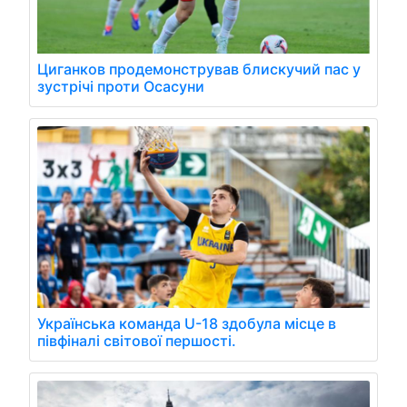
Циганков продемонстрував блискучий пас у
зустрічі проти Осасуни
Українська команда U-18 здобула місце в
півфіналі світової першості.