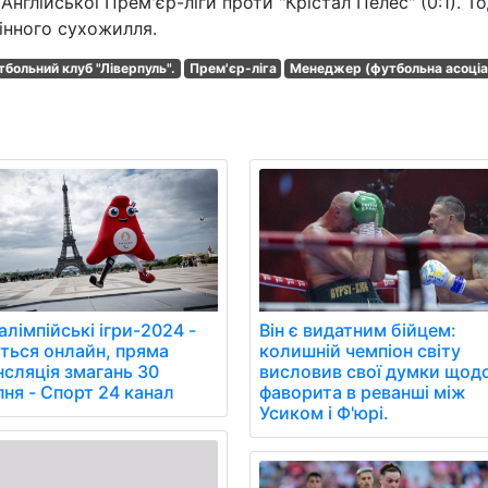
Англійської Прем'єр-ліги проти "Крістал Пелес" (0:1). То
інного сухожилля.
тбольний клуб "Ліверпуль".
Прем'єр-ліга
Менеджер (футбольна асоціа
Він є видатним бійцем:
лімпійські ігри-2024 -
колишній чемпіон світу
іться онлайн, пряма
висловив свої думки щод
нсляція змагань 30
фаворита в реванші між
пня - Спорт 24 канал
Усиком і Ф'юрі.