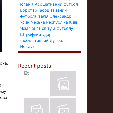
Іспанія
Асоціативний футбол
Воротар (асоціативний
футбол)
Італія
Олександр
Усик
Чеська Республіка
Київ
Чемпіонат світу з футболу
Штрафний удар
(асоціативний футбол)
Нокаут
она.
Recent posts
а
ому
лова