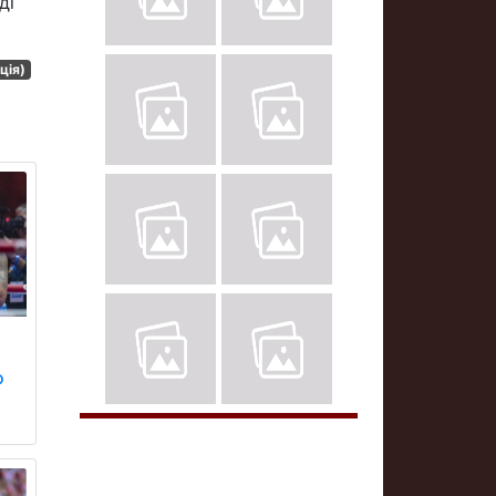
ді
ція)
о