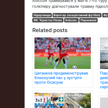
Аліссон травмувався у матчі 7-го туру 
голкіперу діагностували травму підкол
Нідерланди
Воротар (асоціативний футбол)
Фу
ФК "Кристал Пелас
Аліссон.
Поранення
Related posts
Циганков продемонстрував
Пара
блискучий пас у зустрічі
див
проти Осасуни
тра
сер