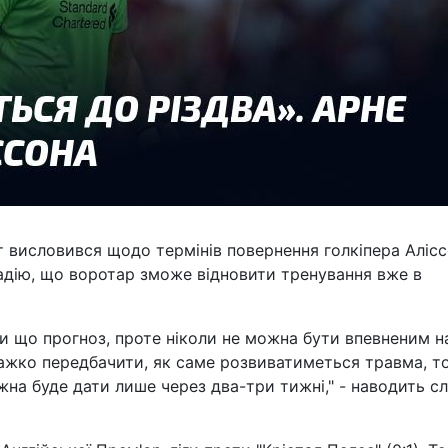
т висловився щодо термінів повернення голкіпера Алісс
адію, що воротар зможе відновити тренування вже в
ки що прогноз, проте ніколи не можна бути впевненим н
 важко передбачити, як саме розвиватиметься травма, т
ожна буде дати лише через два-три тижні," - наводить с