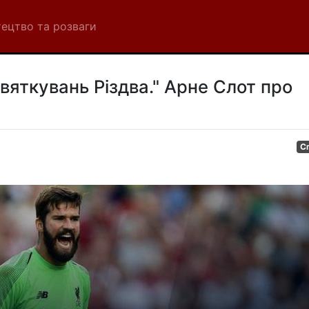
ецтво та розваги
святкувань Різдва." Арне Слот про
С