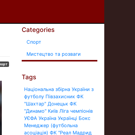
Categories
Спорт
Мистецтво та розваги
порт
Tags
Національна збірна України з
футболу
Півзахисник
ФК
"Шахтар" Донецьк
ФК
"Динамо" Київ
Ліга чемпіонів
УЄФА
Україна
Українці
Бокс
Менеджер (футбольна
асоціація)
ФК "Реал Мадрид