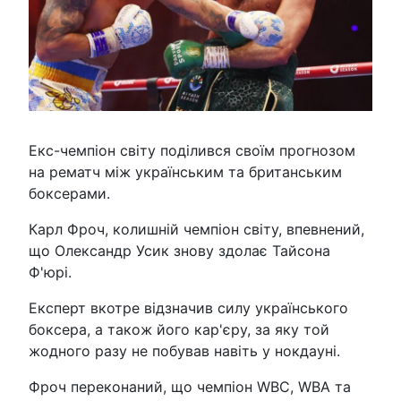
Екс-чемпіон світу поділився своїм прогнозом
на рематч між українським та британським
боксерами.
Карл Фроч, колишній чемпіон світу, впевнений,
що Олександр Усик знову здолає Тайсона
Ф'юрі.
Експерт вкотре відзначив силу українського
боксера, а також його кар'єру, за яку той
жодного разу не побував навіть у нокдауні.
Фроч переконаний, що чемпіон WBC, WBA та