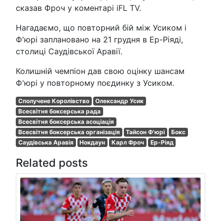
сказав Фроч у коментарі iFL TV.
Нагадаємо, що повторний бій між Усиком і
Ф'юрі заплановано на 21 грудня в Ер-Ріяді,
столиці Саудівської Аравії.
Колишній чемпіон дав свою оцінку шансам
Ф'юрі у повторному поєдинку з Усиком.
Сполучене Королівство
Олександр Усик
Всесвітня боксерська рада
Всесвітня боксерська асоціація
Всесвітня боксерська організація
Тайсон Ф'юрі
Бокс
Саудівська Аравія
Нокдаун
Карл Фроч
Ер-Ріяд
Related posts