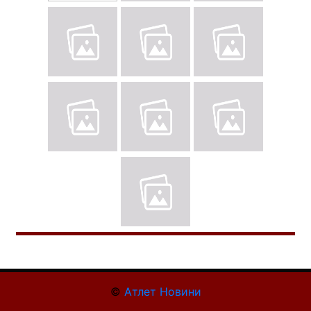
©
Атлет Новини