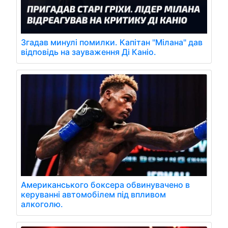
Згадав минулі помилки. Капітан "Мілана" дав
відповідь на зауваження Ді Каніо.
Американського боксера обвинувачено в
керуванні автомобілем під впливом
алкоголю.