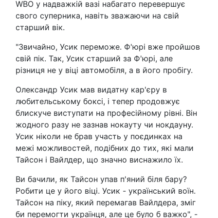
WBO у надважкій вазі набагато перевершує
свого суперника, навіть зважаючи на свій
старший вік.
"Звичайно, Усик переможе. Ф'юрі вже пройшов
свій пік. Так, Усик старший за Ф'юрі, але
різниця не у віці автомобіля, а в його пробігу.
Олександр Усик мав видатну кар'єру в
любительському боксі, і тепер продовжує
блискуче виступати на професійному рівні. Він
жодного разу не зазнав нокауту чи нокдауну.
Усик ніколи не брав участь у поєдинках на
межі можливостей, подібних до тих, які мали
Тайсон і Вайлдер, що значно виснажило їх.
Ви бачили, як Тайсон упав п'яний біля бару?
Робити це у його віці. Усик - український воїн.
Тайсон на піку, який перемагав Вайлдера, зміг
би перемогти українця, але це було б важко", -