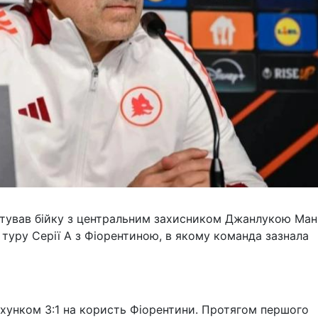
тував бійку з центральним захисником Джанлукою Манч
 туру Серії А з Фіорентиною, в якому команда зазнала
хунком 3:1 на користь Фіорентини. Протягом першого