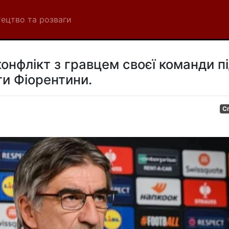
ецтво та розваги
онфлікт з гравцем своєї команди п
ти Фіорентини.
С