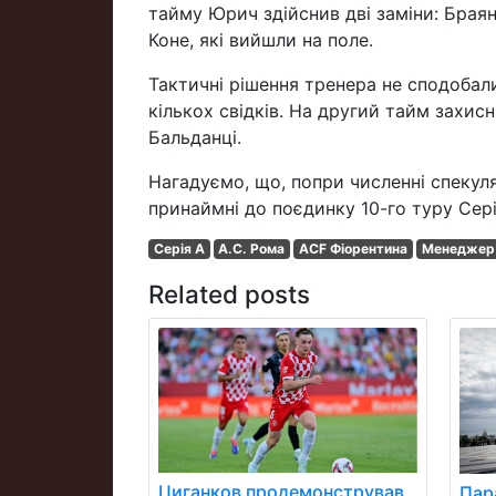
тайму Юрич здійснив дві заміни: Браян
Коне, які вийшли на поле.
Тактичні рішення тренера не сподобали
кількох свідків. На другий тайм захис
Бальданці.
Нагадуємо, що, попри численні спекуля
принаймні до поєдинку 10-го туру Серії
Серія A
А.С. Рома
ACF Фіорентина
Менеджер 
Related posts
Циганков продемонстрував
Пара