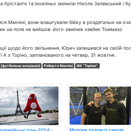
а Крістанте та Інхеліньо змінили Нікола Залевський і Ку
ся Манчіні, вони влаштували бійку в роздягальні на оча
ник на поле не вийшов: його замінив хавбек Томмазо
ції щодо його звільнення, Юрич залишився на своїй пос
 А з Торіно, запланованого на четвер, 31 жовтня.
(футбольна асоціація)
Роберто Манчіні
ФК "Торіно".
Мудрик разом із сином
лімпійські ігри-2024 -