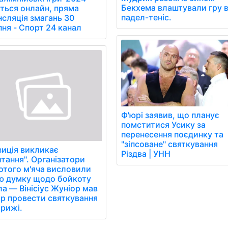
Бекхема влаштували гру 
іться онлайн, пряма
падел-теніс.
нсляція змагань 30
пня - Спорт 24 канал
Ф'юрі заявив, що планує
помститися Усику за
перенесення поєдинку та
"зіпсоване" святкування
зиція викликає
Різдва | УНН
тання". Організатори
отого м'яча висловили
ю думку щодо бойкоту
а — Вінісіус Жуніор мав
ір провести святкування
арижі.