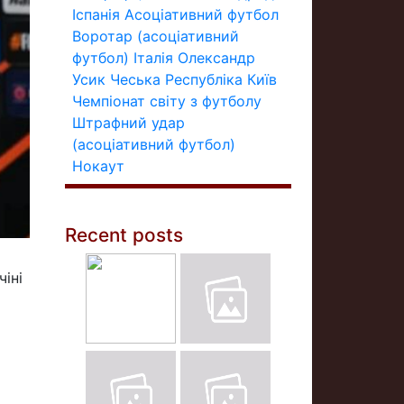
Іспанія
Асоціативний футбол
Воротар (асоціативний
футбол)
Італія
Олександр
Усик
Чеська Республіка
Київ
Чемпіонат світу з футболу
Штрафний удар
(асоціативний футбол)
Нокаут
Recent posts
іні