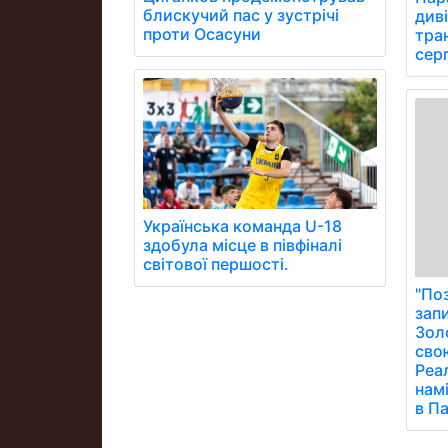
блискучий пас у зустрічі
див
проти Осасуни
тра
сер
Українська команда U-18
здобула місце в півфіналі
світової першості.
"По
запи
Зол
сво
Реал
нам
в П