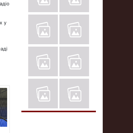
адіо
х у
аді