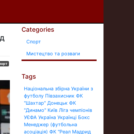
Categories
ід
Спорт
Мистецтво та розваги
порт
Tags
Національна збірна України з
футболу
Півзахисник
ФК
"Шахтар" Донецьк
ФК
"Динамо" Київ
Ліга чемпіонів
УЄФА
Україна
Українці
Бокс
Менеджер (футбольна
асоціація)
ФК "Реал Мадрид