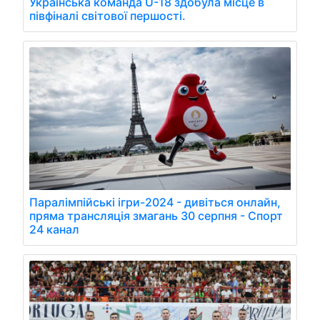
Українська команда U-18 здобула місце в
півфіналі світової першості.
Паралімпійські ігри-2024 - дивіться онлайн,
пряма трансляція змагань 30 серпня - Спорт
24 канал