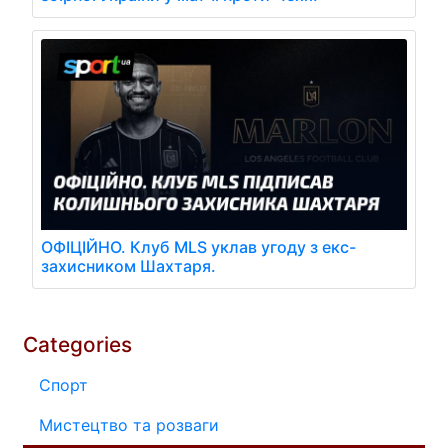
ОФІЦІЙНО. Клуб MLS уклав угоду з екс-
захисником Шахтаря.
Categories
Спорт
Мистецтво та розваги