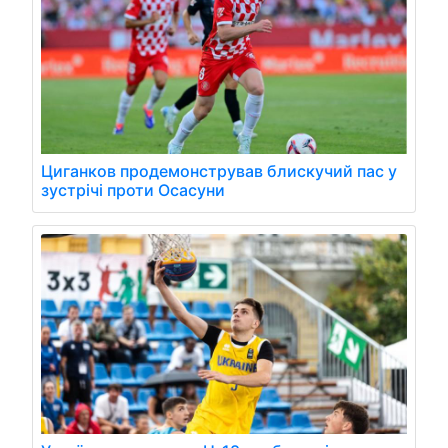
Циганков продемонстрував блискучий пас у
зустрічі проти Осасуни