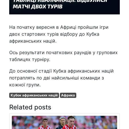
На початку вересня в Африці пройшли ігри
двох стартових турів відбору до Кубка
африканських націй.
Ось результати початкових раундів у групових
таблицях турніру.
До основної стадії Кубка африканських націй
потраплять по дві найсильніші команди з
кожної групи.
Кубок африканських націй
Африка
Related posts