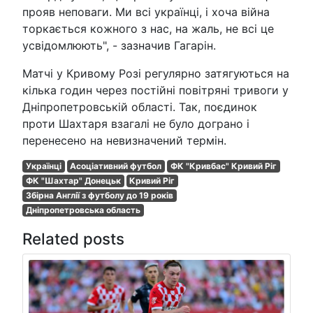
прояв неповаги. Ми всі українці, і хоча війна
торкається кожного з нас, на жаль, не всі це
усвідомлюють", - зазначив Гагарін.
Матчі у Кривому Розі регулярно затягуються на
кілька годин через постійні повітряні тривоги у
Дніпропетровській області. Так, поєдинок
проти Шахтаря взагалі не було дограно і
перенесено на невизначений термін.
Українці
Асоціативний футбол
ФК "Кривбас" Кривий Ріг
ФК "Шахтар" Донецьк
Кривий Ріг
Збірна Англії з футболу до 19 років
Дніпропетровська область
Related posts