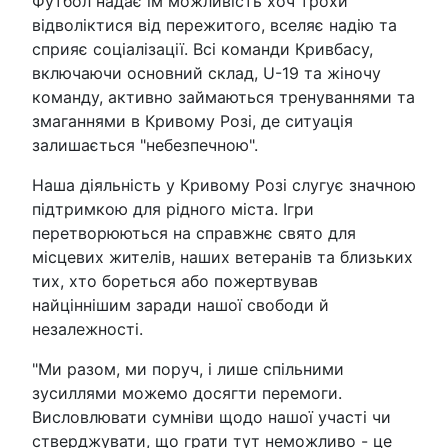
Футбол надає їм можливість хоч трохи
відволіктися від пережитого, вселяє надію та
сприяє соціалізації. Всі команди Кривбасу,
включаючи основний склад, U-19 та жіночу
команду, активно займаються тренуваннями та
змаганнями в Кривому Розі, де ситуація
залишається "небезпечною".
Наша діяльність у Кривому Розі слугує значною
підтримкою для рідного міста. Ігри
перетворюються на справжнє свято для
місцевих жителів, наших ветеранів та близьких
тих, хто бореться або пожертвував
найціннішим заради нашої свободи й
незалежності.
"Ми разом, ми поруч, і лише спільними
зусиллями можемо досягти перемоги.
Висловлювати сумніви щодо нашої участі чи
стверджувати, що грати тут неможливо - це