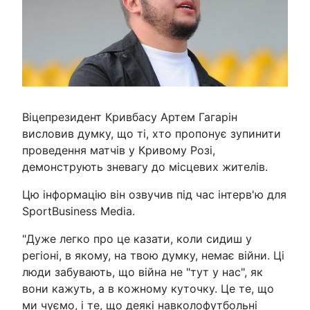
Віцепрезидент Кривбасу Артем Гагарін
висловив думку, що ті, хто пропонує зупинити
проведення матчів у Кривому Розі,
демонструють зневагу до місцевих жителів.
Цю інформацію він озвучив під час інтерв'ю для
SportBusiness Media.
"Дуже легко про це казати, коли сидиш у
регіоні, в якому, на твою думку, немає війни. Ці
люди забувають, що війна не "тут у нас", як
вони кажуть, а в кожному куточку. Це те, що
ми чуємо, і те, що деякі навколофутбольні