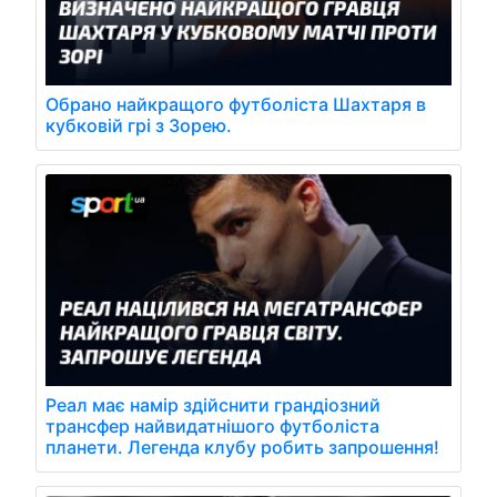
Обрано найкращого футболіста Шахтаря в
кубковій грі з Зорею.
Реал має намір здійснити грандіозний
трансфер найвидатнішого футболіста
планети. Легенда клубу робить запрошення!