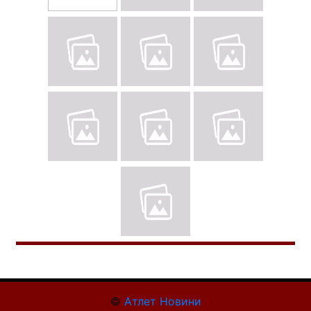
©
Атлет Новини