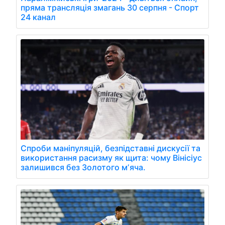
пряма трансляція змагань 30 серпня - Спорт
24 канал
Спроби маніпуляцій, безпідставні дискусії та
використання расизму як щита: чому Вінісіус
залишився без Золотого мʼяча.