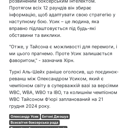
розвиненим боксерським інтелектом.
Протягом всіх 12 раундів він збирає
інформацію, щоб адаптувати свою стратегію у
наступному бою. Усик – це людина, яка
вправно підлаштовується під будь-які
обставини та виклики.
"Отже, у Тайсона є можливості для перемоги, і
ми цього прагнемо. Проте Усик залишається
фаворитом," - зазначив Хірн.
Туркі Аль-Шейх раніше оголосив, що поєдинок-
реванш між Олександром Усиком, який є
чемпіоном світу в суперважкій вазі за версіями
WBC, WBA, WBO та IBO, та колишнім чемпіоном
WBC Тайсоном Ф'юрі запланований на 21
грудня 2024 року.
Олександр Усик
Ентоні Джошуа
Всесвітня боксерська рада