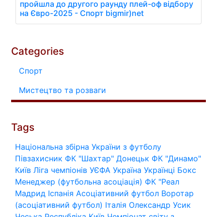
пройшла до другого раунду плей-оф відбору
на Євро-2025 - Спорт bigmir)net
Categories
Спорт
Мистецтво та розваги
Tags
Національна збірна України з футболу
Півзахисник
ФК "Шахтар" Донецьк
ФК "Динамо"
Київ
Ліга чемпіонів УЄФА
Україна
Українці
Бокс
Менеджер (футбольна асоціація)
ФК "Реал
Мадрид
Іспанія
Асоціативний футбол
Воротар
(асоціативний футбол)
Італія
Олександр Усик
Чеська Республіка
Київ
Чемпіонат світу з