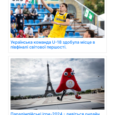
Українська команда U-18 здобула місце в
півфіналі світової першості.
Паралімпійські ігри-2024 - дивіться онлайн,